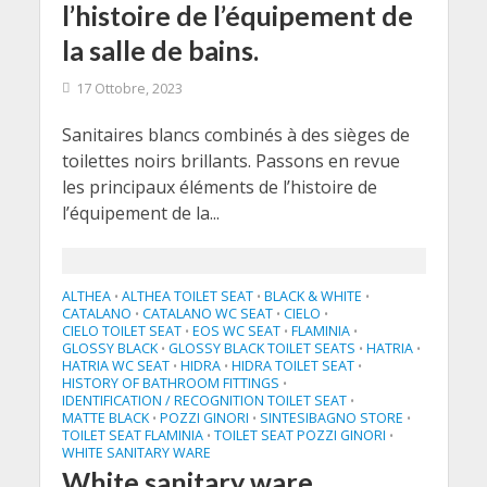
l’histoire de l’équipement de
la salle de bains.
17 Ottobre, 2023
Sanitaires blancs combinés à des sièges de
toilettes noirs brillants. Passons en revue
les principaux éléments de l’histoire de
l’équipement de la...
ALTHEA
ALTHEA TOILET SEAT
BLACK & WHITE
•
•
•
CATALANO
CATALANO WC SEAT
CIELO
•
•
•
CIELO TOILET SEAT
EOS WC SEAT
FLAMINIA
•
•
•
GLOSSY BLACK
GLOSSY BLACK TOILET SEATS
HATRIA
•
•
•
HATRIA WC SEAT
HIDRA
HIDRA TOILET SEAT
•
•
•
HISTORY OF BATHROOM FITTINGS
•
IDENTIFICATION / RECOGNITION TOILET SEAT
•
MATTE BLACK
POZZI GINORI
SINTESIBAGNO STORE
•
•
•
TOILET SEAT FLAMINIA
TOILET SEAT POZZI GINORI
•
•
WHITE SANITARY WARE
White sanitary ware