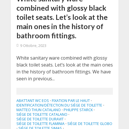
combined with glossy black
toilet seats. Let’s look at the
main ones in the history of
bathroom fittings.
9 Ottobre, 2023
White sanitary ware combined with glossy
black toilet seats. Let’s look at the main ones
in the history of bathroom fittings. We have
seen in previous...
ABATTANT WC EOS
FIXATION PAR LE HAUT
•
•
IDENTIFICATION/DÉTECTION DU SIÈGE DE TOILETTE
•
MATTEO THUN CATALANO
PHILIPPE STARCK
•
•
SIÈGE DE TOILETTE CATALANO
•
SIÈGE DE TOILETTE DURAVIT
•
SIÈGE DE TOILETTE FLAMINIA
SIÈGE DE TOILETTE GLOBO
•
SIÈGE DE TOILETTE SIMAS
•
•