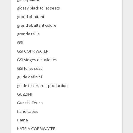
glossy black toilet seats
grand abattant
grand abattant coloré
grande taille
GSI
GSI COPRIWATER
GSI sièges de toilettes
GSI toilet seat
guide définitif
guide to ceramic production
GUZZINI
Guzzini-Teuco
handicapés
Hatria
HATRIA COPRIWATER