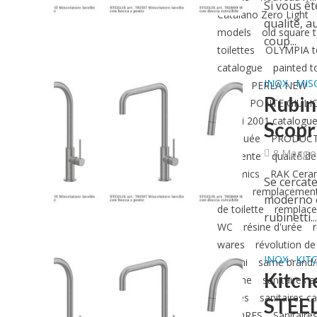
Si vous êt
Catalano Zero Light
qualité, 
models
old square t
coup...
toilettes
OLYMPIA to
catalogue
painted to
INOX
MIS
•
circle
PERLA NEW
Rubine
resin
PONTE GIULI
Ginori 2001 catalogu
Scopr
expliquée
PRODUCT
8 Maggio
différente
qualité d
Ceramics
RAK Ceram
Se cercate
seats
remplacement
moderno e 
de toilette
remplace
rubinetti..
WC
résine d'urée
r
wares
révolution de
INOX
KIT
•
Adolini
same brand
Kitch
marche
sanitaires a
brodés
sanitaires ca
STEE
COLORES
Sanitaire