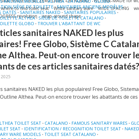
Seat MADE for wc ZERO LIGHT CATALANO
WC-Seat MADE for w
S ANCIENS MODÈLES
ALTHEA
CATALANO
GLOBO
•
•
•
•
ATION SIÈGE DE TOILETTE
SANITAIRES ANCIENS MODÈLES
•
•
where to find toilet seat
White sanitary ware
WIDE SPACING
wi
S DATÉS
SANITAIRES NAKED
SANITAIRES POPULAIRES
•
•
•
GRESS revolution
wrap-around shape
TOILETTE ALTHEA
SIÈGE DE TOILETTE CATALANO
•
•
TOILETTE GLOBO
TROUVER L'ABATTANT DE WC
•
ticles sanitaires NAKED les plus
aires! Free Globo, Sistème C Catala
ne Althea. Peut-on encore trouver l
nts de ces articles sanitaires datés
, 2025
es sanitaires NAKED les plus populaires! Free Globo, Sistema
 Outline Althea. Peut-on encore trouver les abattants de ces
LTHEA TOILET SEAT
CATALANO
FAMOUS SANITARY WARES
GL
•
•
•
LET SEAT
IDENTIFICATION / RECOGNITION TOILET SEAT
NAKE
•
•
TARY WARE MODELS
TOILET SEAT CATALANO
•
•