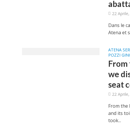
abatt
22 Aprile
Dans le c
Atena et s
ATENA SER
POZZI GIN
From 
we dis
seat c
22 Aprile
From the 
and its to
took...