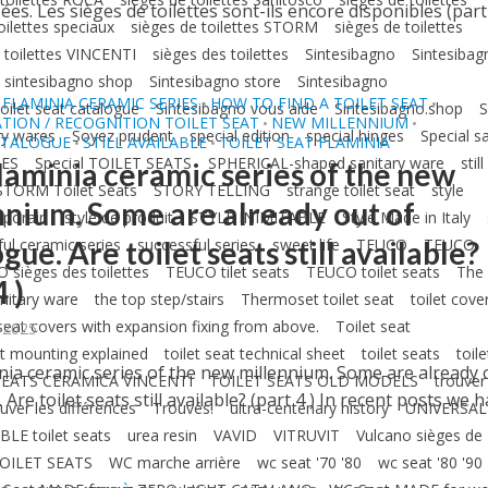
ées. Les sièges de toilettes sont-ils encore disponibles (parti
oilettes speciaux
sièges de toilettes STORM
sièges de toilettes
 toilettes VINCENTI
sièges des toilettes
Sintesibagno
Sintesibag
sintesibagno shop
Sintesibagno store
Sintesibagno
FLAMINIA CERAMIC SERIES
HOW TO FIND A TOILET SEAT
•
•
oilet seat catalogue
Sintesibagno vous aide
Sintesibagno.shop
S
ATION / RECOGNITION TOILET SEAT
NEW MILLENNIUM
•
•
ry wares
Soyez prudent
special edition
special hinges
Special sa
ATALOGUE
STILL AVAILABLE
TOILET SEAT FLAMINIA
•
•
PES
Special TOILET SEATS
SPHERICAL-shaped sanitary ware
still
laminia ceramic series of the new
STORM Toilet Seats
STORY TELLING
strange toilet seat
style
nnium. Some are already out of
mporain
style de produit
STYLE INIMITABLE
Style Made in Italy
gue. Are toilet seats still available?
ul ceramic series
successful series
sweet life
TEUCO
TEUCO
 sièges des toilettes
TEUCO tilet seats
TEUCO toilet seats
The
4 )
nitary ware
the top step/stairs
Thermoset toilet seat
toilet cove
seat covers with expansion fixing from above.
Toilet seat
, 2025
at mounting explained
toilet seat technical sheet
toilet seats
toile
nia ceramic series of the new millennium. Some are already 
SEATS CERAMICA VINCENTI
TOILET SEATS OLD MODELS
trouver
 Are toilet seats still available? (part 4 ) In recent posts we 
uver les différences
Trouvés!
ultra-centenary history
UNIVERSAL
E toilet seats
urea resin
VAVID
VITRUVIT
Vulcano sièges de
OILET SEATS
WC marche arrière
wc seat '70 '80
wc seat '80 '90