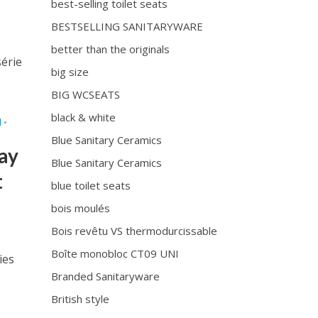
best-selling toilet seats
BESTSELLING SANITARYWARE
better than the originals
série
big size
BIG WCSEATS
black & white
I
•
Blue Sanitary Ceramics
ay
Blue Sanitary Ceramics
t
blue toilet seats
bois moulés
Bois revêtu VS thermodurcissable
Boîte monobloc CT09 UNI
ies
e
Branded Sanitaryware
British style