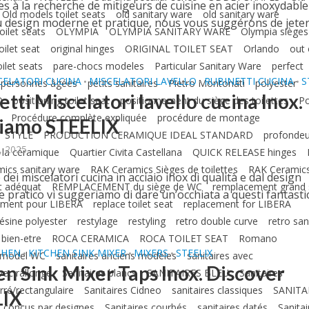
es à la recherche de mitigeurs de cuisine en acier inoxydable
Old models toilet seats
old sanitary ware
old sanitary ware
au design moderne et pratique, nous vous suggérons de jete
oilet seats
OLYMPIA
OLYMPIA SANITARY WARE
Olympia sièges
ilet seat
original hinges
ORIGINAL TOILET SEAT
Orlando
out 
ilet seats
pare-chocs modeles
Particular Sanitary Ware
perfect
CELATORI CUCINA
MISCELATORI LAVELLO
RUBINETTI CUCINA
S
•
•
•
personnes âgées
petits sanitaires
Pietro Montonati
polyester
tti Miscelatori lavello cucina Inox.
O
positioning toilet seat
positionnement du siège des toilettes
Po
e
Procédure complète expliquée
procédure de montage
iamo STEELIX
 STYLE
PRODUCTION CERAMIQUE IDEAL STANDARD
profondeu
, 2025
e la céramique
Quartier Civita Castellana
QUICK RELEASE hinges
ics sanitary ware
RAK Ceramics Sièges de toilettes
RAK Ceramics 
 dei miscelatori cucina in acciaio inox di qualità e dal design
 adéquat
REMPLACEMENT du siège de WC
remplacement grand 
pratico vi suggeriamo di dare un’occhiata a questi fantastic
ment pour LIBERA
replace toilet seat
replacement for LIBERA
.
ésine polyester
restylage
restyling
retro double curve
retro san
 bien-etre
ROCA CERAMICA
ROCA TOILET SEAT
Romano
CHEN
KITCHEN SINK MIXER
MIXERS
STEELIX
•
•
•
/model WC
sanitaires anciens modèles
sanitaires avec
en Sink Mixer Taps Inox. Discover
vec rallonge
Sanitaires blancs
SANITAIRES BLEU
Sanitaires
rré/rectangulaire
Sanitaires Cidneo
sanitaires classiques
SANITA
LIX
s conçus par designes
Sanitaires courbés
sanitaires datés
Sanitai