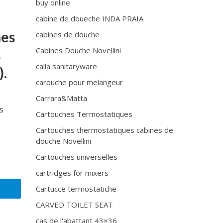
buy online
cabine de doueche INDA PRAIA
nes
cabines de douche
Cabines Douche Novellini
s
calla sanitaryware
).
carouche pour melangeur
Carrara&Matta
s
Cartouches Termostatiques
Cartouches thermostatiques cabines de
douche Novellini
Cartouches universelles
cartridges for mixers
Cartucce termostatiche
CARVED TOILET SEAT
cas de l'abattant 43×36