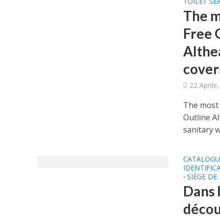
TOILET S
The m
Free 
Althea
cover
22 Aprile
The most 
Outline Al
sanitary w
CATALOGUE
IDENTIFIC
SIÈGE DE
•
Dans 
décou