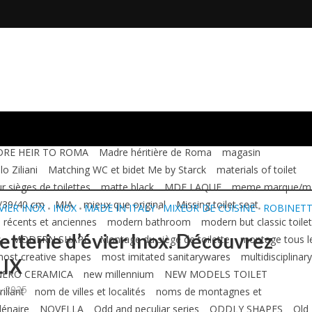
icônes du design
icons of design
ICONS sanitaires
Ideal Standar
dard white
IDENTIFICATION SIÈGE DE
imitators
Impera
Installer un siège de toilettes
instructions de
s for all toilet seats
irregular toilet seats
Italica Italo Duo and
MDF
large coloured toilet seat
LARGE SANITARY WARE
large toil
cm
LAUFEN CERAMICA
LAUFEN TOILET SEATS
Legendary
uleurs Cesame
Les séries céramiques Flaminia
LIBERA WC SEAT
ntains and rivers
Looking for toilet seats
Looking with
RE HEIR TO ROMA
Madre héritière de Roma
magasin
o Ziliani
Matching WC et bidet Me by Starck
materials of toilet
 sièges de toilettes
matte black
MDF LAQUE
meme marque/m
/39/40 cm
MIA
mieux que original
Missing toilet seat
VIER INOX
INOX
MADE IN ITALY
MIXEUR DE CUISINE
ROBINETT
•
•
•
•
récents et anciennes
modern bathroom
modern but classic toilet
etterie d’évier Inox. Découvrez
s
MODERN SHAPE
Montage du siège de toilette
montage tous l
ost creative shapes
most imitated sanitarywares
multidisciplinary
LIX
NERO CERAMICA
new millennium
NEW MODELS TOILET
, 2025
rillant
nom de villes et localités
noms de montagnes et
lénaire
NOVELLA
Odd and peculiar series
ODDLY SHAPES
Old