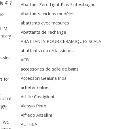
e 4) ?
Abattant Zero Light Plus Sintesibagno
Abattants anciens modèles
no
abattants avec mesures
LIM
Abattants de rechange
nitary
ABATTANTS POUR CERAMIQUES SCALA
abattants retro/classiques
styles
ACB
accessoires de salle de bains
Accessori Gealuna Inda
rs for
acheter online
t
Achille Castiglioni
out of
have
Alessio Pinto
 WC
Alfredo Anzellini
WC
ALTHEA