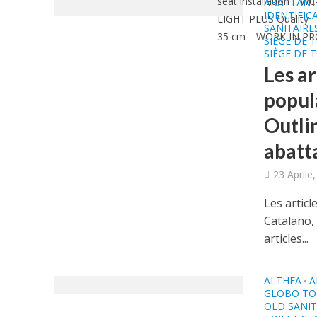
seat installation
WC-
ABATTANT
IDENTIFIC
LIGHT PLUS Quality
SANITAIRE
35 cm
WORK IN PRO
SIÈGE DE 
SIÈGE DE 
Les ar
popul
Outli
abatta
23 Aprile
Les articl
Catalano,
articles...
ALTHEA
A
•
GLOBO TOI
OLD SANI