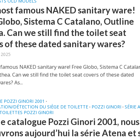
EATS OLD MODELS
ost famous NAKED sanitary ware!
Globo, Sistema C Catalano, Outline
. Can we still find the toilet seat
s of these dated sanitary wares?
, 2025
famous NAKED sanitary ware! Free Globo, Sistema C Catala
thea. Can we still find the toilet seat covers of these dated
ares? As...
 POZZI GINORI 2001
•
ATION/DÉTECTION DU SIÈGE DE TOILETTE
POZZI GINORI
SÉRIE 
•
•
 TOILETTES POZZI GINORI
le catalogue Pozzi Ginori 2001, nous
vrons aujourd’hui la série Atena et 