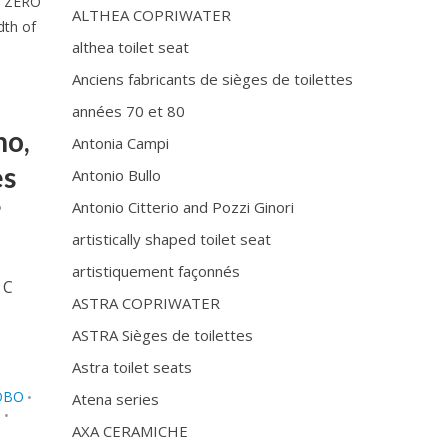
c ZERO
ALTHEA COPRIWATER
dth of
althea toilet seat
Anciens fabricants de sièges de toilettes
années 70 et 80
no,
Antonia Campi
es
Antonio Bullo
?
Antonio Citterio and Pozzi Ginori
artistically shaped toilet seat
artistiquement façonnés
 C
ASTRA COPRIWATER
ASTRA Sièges de toilettes
Astra toilet seats
OBO
•
Atena series
D
•
AXA CERAMICHE