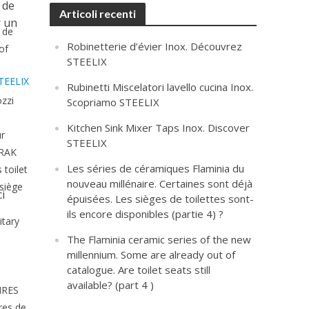
 de
Articoli recenti
r un
 de
Robinetterie d’évier Inox. Découvrez
of
STEELIX
TEELIX
Rubinetti Miscelatori lavello cucina Inox.
zzi
Scopriamo STEELIX
Kitchen Sink Mixer Taps Inox. Discover
r
STEELIX
RAK
Les séries de céramiques Flaminia du
toilet
nouveau millénaire. Certaines sont déjà
siège
i
épuisées. Les sièges de toilettes sont-
ils encore disponibles (partie 4) ?
itary
The Flaminia ceramic series of the new
millennium. Some are already out of
catalogue. Are toilet seats still
available? (part 4 )
IRES
res de