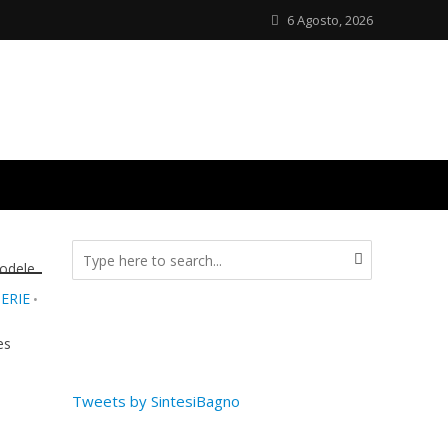
d
6 Agosto, 2026
et
Ligne
odele
ERIE
•
es
Tweets by SintesiBagno