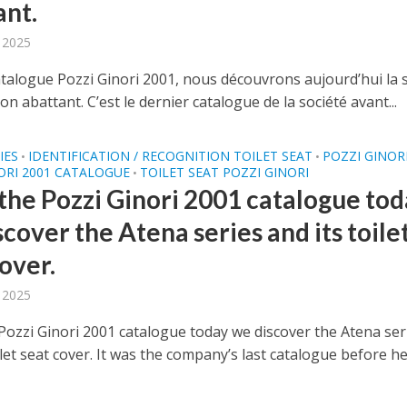
ant.
, 2025
atalogue Pozzi Ginori 2001, nous découvrons aujourd’hui la 
on abattant. C’est le dernier catalogue de la société avant...
IES
IDENTIFICATION / RECOGNITION TOILET SEAT
POZZI GINOR
•
•
ORI 2001 CATALOGUE
TOILET SEAT POZZI GINORI
•
the Pozzi Ginori 2001 catalogue tod
cover the Atena series and its toile
over.
, 2025
Pozzi Ginori 2001 catalogue today we discover the Atena ser
ilet seat cover. It was the company’s last catalogue before h