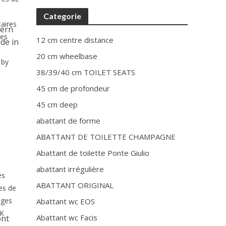
Categorie
taires
dern
res
12 cm centre distance
de in
20 cm wheelbase
 by
38/39/40 cm TOILET SEATS
45 cm de profondeur
45 cm deep
abattant de forme
ABATTANT DE TOILETTE CHAMPAGNE
Abattant de toilette Ponte Giulio
abattant irrégulière
es
ABATTANT ORIGINAL
es de
èges
Abattant wc EOS
AK
Abattant wc Facis
ont