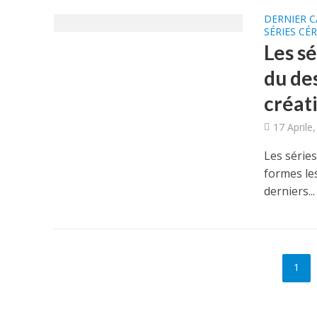
DERNIER 
SÉRIES CÉ
Les s
du des
créati
17 Aprile
Les séries
formes les
derniers...
1