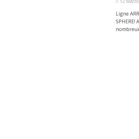
12 Marzo
Ligne ARR
SPHERE! A
nombreux 