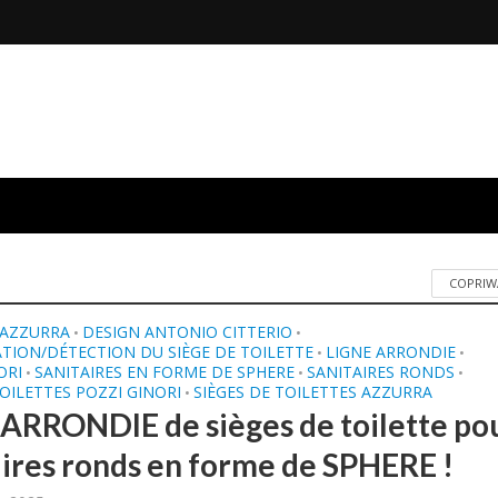
COPRIW
 AZZURRA
DESIGN ANTONIO CITTERIO
•
•
ATION/DÉTECTION DU SIÈGE DE TOILETTE
LIGNE ARRONDIE
•
•
ORI
SANITAIRES EN FORME DE SPHERE
SANITAIRES RONDS
•
•
•
TOILETTES POZZI GINORI
SIÈGES DE TOILETTES AZZURRA
•
 ARRONDIE de sièges de toilette po
aires ronds en forme de SPHERE !