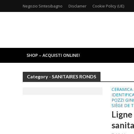
Negozio Sintesibagno
Disclamer
Cookie Policy (UE)
SHOP – ACQUISTI ONLINE!
Category - SANITAIRES RONDS
CERAMICA
IDENTIFIC
POZZI GIN
SIÈGE DE 
Ligne
sanit