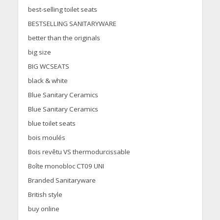
best-selling toilet seats
BESTSELLING SANITARYWARE
better than the originals
big size
BIG WCSEATS
black & white
Blue Sanitary Ceramics
Blue Sanitary Ceramics
blue toilet seats
bois moulés
Bois revêtu VS thermodurcissable
Boîte monobloc CT09 UNI
Branded Sanitaryware
British style
buy online