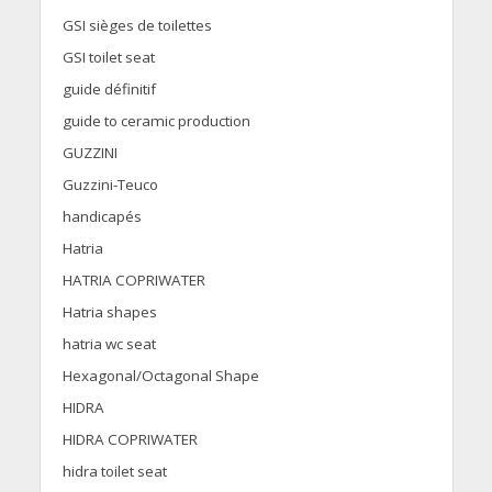
GSI sièges de toilettes
GSI toilet seat
guide définitif
guide to ceramic production
GUZZINI
Guzzini-Teuco
handicapés
Hatria
HATRIA COPRIWATER
Hatria shapes
hatria wc seat
Hexagonal/Octagonal Shape
HIDRA
HIDRA COPRIWATER
hidra toilet seat