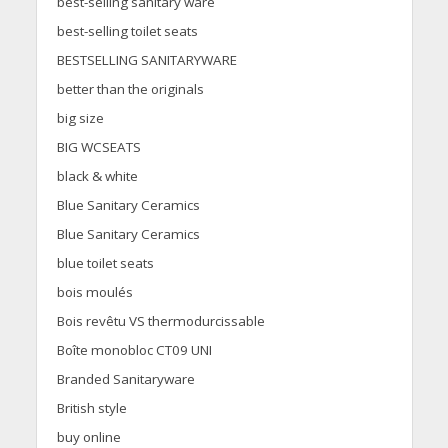
best-selling sanitary ware
best-selling toilet seats
BESTSELLING SANITARYWARE
better than the originals
big size
BIG WCSEATS
black & white
Blue Sanitary Ceramics
Blue Sanitary Ceramics
blue toilet seats
bois moulés
Bois revêtu VS thermodurcissable
Boîte monobloc CT09 UNI
Branded Sanitaryware
British style
buy online