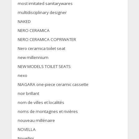
most imitated sanitarywares
multidisciplinary designer
NAKED
NERO CERAMICA
NERO CERAMICA COPRIWATER
Nero ceramica toilet seat
new millennium
NEW MODELS TOILET SEATS
nexo
NIAGARA one-piece ceramic cassette
noir brillant
nom de villes et localités
noms de montagnes et rivières
nouveau millénaire
NOVELLA
Novellini