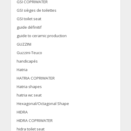
GSI COPRIWATER
GSI sièges de toilettes
GSI toilet seat
guide définitif
guide to ceramic production
GUZZINI
Guzzini-Teuco
handicapés
Hatria
HATRIA COPRIWATER
Hatria shapes
hatria wc seat
Hexagonal/Octagonal Shape
HIDRA
HIDRA COPRIWATER
hidra toilet seat