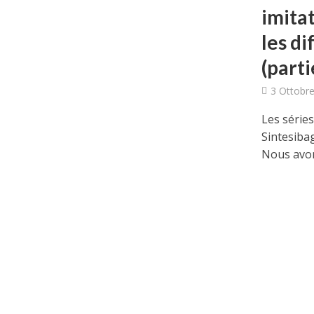
imita
les di
(parti
3 Ottobre
Les séries
Sintesibag
Nous avon