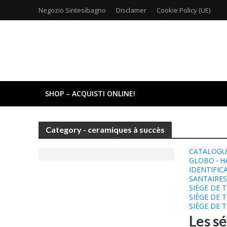
Negozio Sintesibagno
Disclamer
Cookie Policy (UE)
SHOP – ACQUISTI ONLINE!
Category - ceramiques à succès
CATALOGU
GLOBO
H
•
IDENTIFIC
SANTAIRES
SIÈGE DE 
SIÈGE DE 
SIÈGE DE 
Les s