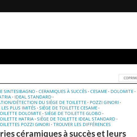
COPRIW
E SINTESIBAGNO
CERAMIQUES À SUCCÈS
CESAME
DOLOMITE
•
•
•
•
ATRIA
IDEAL STANDARD
•
•
ATION/DÉTECTION DU SIÈGE DE TOILETTE
POZZI GINORI
•
•
 LES PLUS IMITÉS
SIÈGE DE TOILETTE CESAME
•
•
TOILETTE DOLOMITE
SIÈGE DE TOILETTE GLOBO
•
•
TOILETTE HATRIA
SIÈGE DE TOILETTE IDEAL STANDARD
•
•
TOILETTES POZZI GINORI
TROUVER LES DIFFÉRENCES
•
éries céramiques à succès et leurs