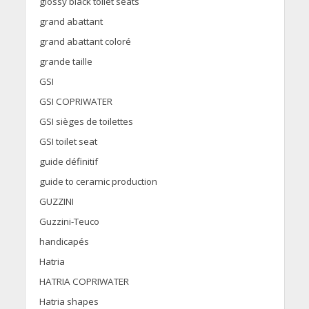
glossy black toilet seats
grand abattant
grand abattant coloré
grande taille
GSI
GSI COPRIWATER
GSI sièges de toilettes
GSI toilet seat
guide définitif
guide to ceramic production
GUZZINI
Guzzini-Teuco
handicapés
Hatria
HATRIA COPRIWATER
Hatria shapes