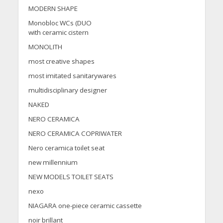
MODERN SHAPE
Monobloc WCs (DUO
with ceramic cistern
MONOLITH
most creative shapes
most imitated sanitarywares
multidisciplinary designer
NAKED
NERO CERAMICA
NERO CERAMICA COPRIWATER
Nero ceramica toilet seat
new millennium
NEW MODELS TOILET SEATS
nexo
NIAGARA one-piece ceramic cassette
noir brillant