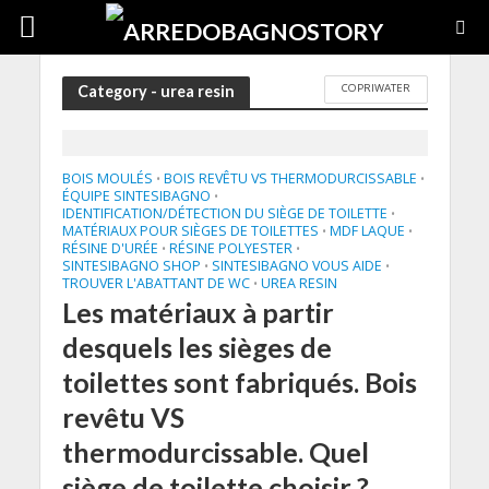
COPRIWATER
Category - urea resin
BOIS MOULÉS
BOIS REVÊTU VS THERMODURCISSABLE
•
•
ÉQUIPE SINTESIBAGNO
•
IDENTIFICATION/DÉTECTION DU SIÈGE DE TOILETTE
•
MATÉRIAUX POUR SIÈGES DE TOILETTES
MDF LAQUE
•
•
RÉSINE D'URÉE
RÉSINE POLYESTER
•
•
SINTESIBAGNO SHOP
SINTESIBAGNO VOUS AIDE
•
•
TROUVER L'ABATTANT DE WC
UREA RESIN
•
Les matériaux à partir
desquels les sièges de
toilettes sont fabriqués. Bois
revêtu VS
thermodurcissable. Quel
siège de toilette choisir ?