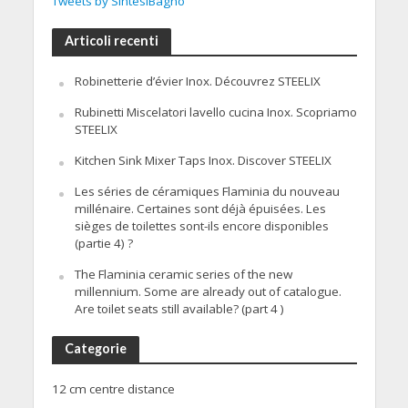
Tweets by SintesiBagno
Articoli recenti
Robinetterie d’évier Inox. Découvrez STEELIX
Rubinetti Miscelatori lavello cucina Inox. Scopriamo
STEELIX
Kitchen Sink Mixer Taps Inox. Discover STEELIX
Les séries de céramiques Flaminia du nouveau
millénaire. Certaines sont déjà épuisées. Les
sièges de toilettes sont-ils encore disponibles
(partie 4) ?
The Flaminia ceramic series of the new
millennium. Some are already out of catalogue.
Are toilet seats still available? (part 4 )
Categorie
12 cm centre distance