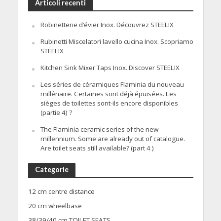
Articoli recenti
Robinetterie d’évier Inox. Découvrez STEELIX
Rubinetti Miscelatori lavello cucina Inox. Scopriamo
STEELIX
Kitchen Sink Mixer Taps Inox. Discover STEELIX
Les séries de céramiques Flaminia du nouveau
millénaire. Certaines sont déjà épuisées. Les
sièges de toilettes sont-ils encore disponibles
(partie 4) ?
The Flaminia ceramic series of the new
millennium. Some are already out of catalogue.
Are toilet seats still available? (part 4 )
Categorie
12 cm centre distance
20 cm wheelbase
38/39/40 cm TOILET SEATS