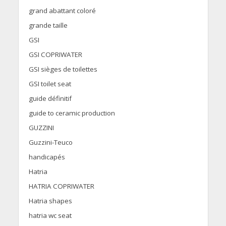
grand abattant coloré
grande taille
GSI
GSI COPRIWATER
GSI sièges de toilettes
GSI toilet seat
guide définitif
guide to ceramic production
GUZZINI
Guzzini-Teuco
handicapés
Hatria
HATRIA COPRIWATER
Hatria shapes
hatria wc seat