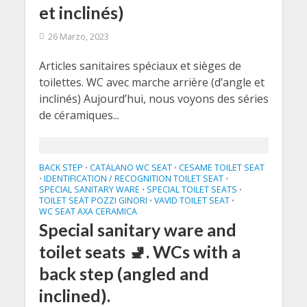
et inclinés)
26 Marzo, 2023
Articles sanitaires spéciaux et sièges de
toilettes. WC avec marche arrière (d’angle et
inclinés) Aujourd’hui, nous voyons des séries
de céramiques...
BACK STEP
CATALANO WC SEAT
CESAME TOILET SEAT
•
•
IDENTIFICATION / RECOGNITION TOILET SEAT
•
•
SPECIAL SANITARY WARE
SPECIAL TOILET SEATS
•
•
TOILET SEAT POZZI GINORI
VAVID TOILET SEAT
•
•
WC SEAT AXA CERAMICA
Special sanitary ware and
toilet seats 🚽. WCs with a
back step (angled and
inclined).