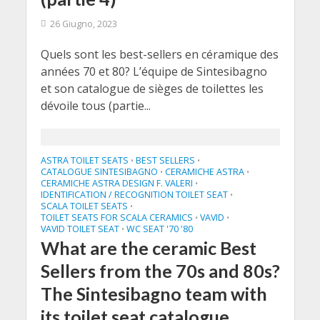
26 Giugno, 2023
Quels sont les best-sellers en céramique des
années 70 et 80? L’équipe de Sintesibagno
et son catalogue de sièges de toilettes les
dévoile tous (partie...
ASTRA TOILET SEATS
BEST SELLERS
•
•
CATALOGUE SINTESIBAGNO
CERAMICHE ASTRA
•
•
CERAMICHE ASTRA DESIGN F. VALERI
•
IDENTIFICATION / RECOGNITION TOILET SEAT
•
SCALA TOILET SEATS
•
TOILET SEATS FOR SCALA CERAMICS
VAVID
•
•
VAVID TOILET SEAT
WC SEAT '70 '80
•
What are the ceramic Best
Sellers from the 70s and 80s?
The Sintesibagno team with
its toilet seat catalogue