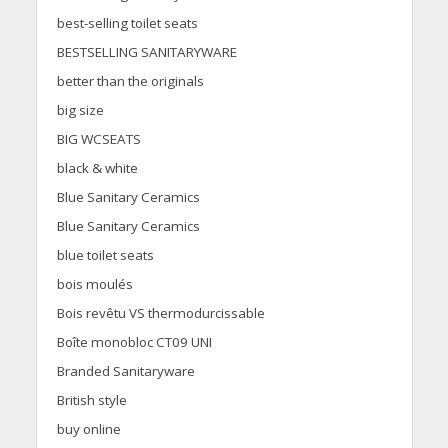
best-selling toilet seats
BESTSELLING SANITARYWARE
better than the originals
big size
BIG WCSEATS
black & white
Blue Sanitary Ceramics
Blue Sanitary Ceramics
blue toilet seats
bois moulés
Bois revêtu VS thermodurcissable
Boîte monobloc CT09 UNI
Branded Sanitaryware
British style
buy online