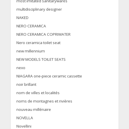
most imitated sanitarywares
multidisciplinary designer
NAKED
NERO CERAMICA
NERO CERAMICA COPRIWATER
Nero ceramica toilet seat
new millennium
NEW MODELS TOILET SEATS
nexo
NIAGARA one-piece ceramic cassette
noir brillant
nom de villes et localités
noms de montagnes et rivières
nouveau millénaire
NOVELLA
Novellini