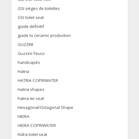
GSI sièges de toilettes
GSI toilet seat
guide définitif
guide to ceramic production
GUZZINI
Guzzini-Teuco
handicapés
Hatria
HATRIA COPRIWATER
Hatria shapes
hatria wc seat
Hexagonal/Octagonal Shape
HIDRA
HIDRA COPRIWATER
hidra toilet seat