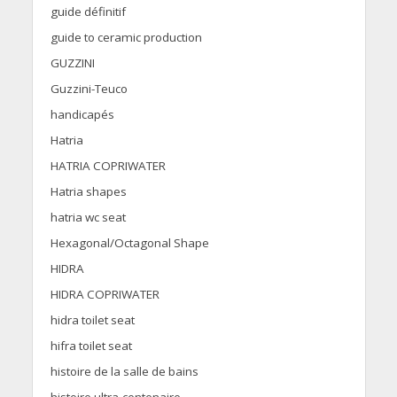
guide définitif
guide to ceramic production
GUZZINI
Guzzini-Teuco
handicapés
Hatria
HATRIA COPRIWATER
Hatria shapes
hatria wc seat
Hexagonal/Octagonal Shape
HIDRA
HIDRA COPRIWATER
hidra toilet seat
hifra toilet seat
histoire de la salle de bains