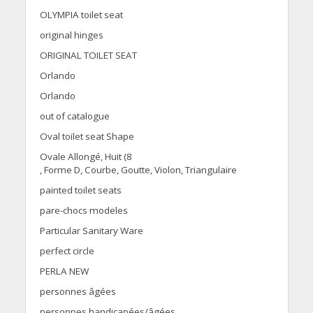
OLYMPIA toilet seat
original hinges
ORIGINAL TOILET SEAT
Orlando
Orlando
out of catalogue
Oval toilet seat Shape
Ovale Allongé, Huit (8
, Forme D, Courbe, Goutte, Violon, Triangulaire
painted toilet seats
pare-chocs modeles
Particular Sanitary Ware
perfect circle
PERLA NEW
personnes âgées
personnes handicapées/âgées