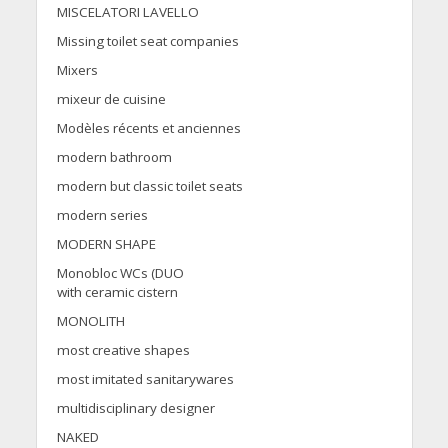
MISCELATORI LAVELLO
Missing toilet seat companies
Mixers
mixeur de cuisine
Modèles récents et anciennes
modern bathroom
modern but classic toilet seats
modern series
MODERN SHAPE
Monobloc WCs (DUO
with ceramic cistern
MONOLITH
most creative shapes
most imitated sanitarywares
multidisciplinary designer
NAKED