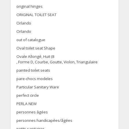
original hinges
ORIGINAL TOILET SEAT
Orlando
Orlando
out of catalogue
Oval toilet seat Shape
Ovale Allongé, Huit (8
, Forme D, Courbe, Goutte, Violon, Triangulaire
painted toilet seats
pare-chocs modeles
Particular Sanitary Ware
perfect circle
PERLA NEW
personnes âgées
personnes handicapées/âgées
petits sanitaires