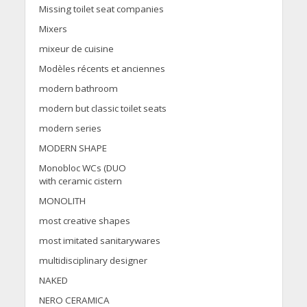
Missing toilet seat companies
Mixers
mixeur de cuisine
Modèles récents et anciennes
modern bathroom
modern but classic toilet seats
modern series
MODERN SHAPE
Monobloc WCs (DUO
with ceramic cistern
MONOLITH
most creative shapes
most imitated sanitarywares
multidisciplinary designer
NAKED
NERO CERAMICA