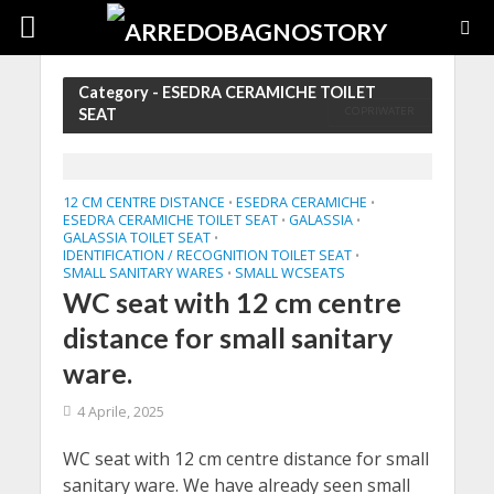
Category - ESEDRA CERAMICHE TOILET
COPRIWATER
SEAT
12 CM CENTRE DISTANCE
ESEDRA CERAMICHE
•
•
ESEDRA CERAMICHE TOILET SEAT
GALASSIA
•
•
GALASSIA TOILET SEAT
•
IDENTIFICATION / RECOGNITION TOILET SEAT
•
SMALL SANITARY WARES
SMALL WCSEATS
•
WC seat with 12 cm centre
distance for small sanitary
ware.
4 Aprile, 2025
WC seat with 12 cm centre distance for small
sanitary ware. We have already seen small