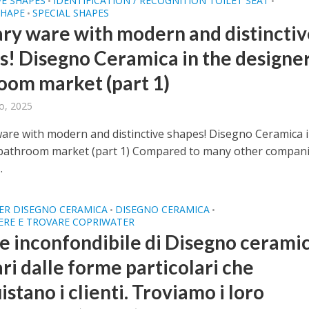
VE SHAPES
IDENTIFICATION / RECOGNITION TOILET SEAT
•
•
HAPE
SPECIAL SHAPES
•
ary ware with modern and distincti
s! Disegno Ceramica in the designe
oom market (part 1)
o, 2025
ware with modern and distinctive shapes! Disegno Ceramica i
bathroom market (part 1) Compared to many other compani
.
ER DISEGNO CERAMICA
DISEGNO CERAMICA
•
•
ERE E TROVARE COPRIWATER
le inconfondibile di Disegno ceramic
ri dalle forme particolari che
stano i clienti. Troviamo i loro