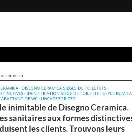
no ceramica
CERAMICA
DISEGNO CERAMICA SIEGES DE TOILETETS
•
•
STINCTIVES
IDENTIFICATION SIÈGE DE TOILETTE
STYLE INIMIT
•
•
L'ABATTANT DE WC
UNCATEGORIZED
•
yle inimitable de Disegno Ceramica.
es sanitaires aux formes distinctive
duisent les clients. Trouvons leurs