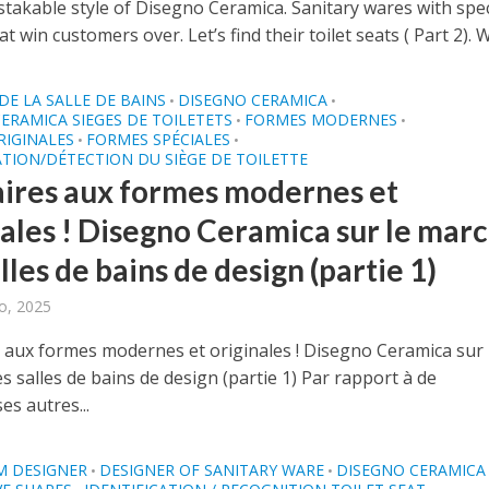
takable style of Disegno Ceramica. Sanitary wares with spec
t win customers over. Let’s find their toilet seats ( Part 2). W
DE LA SALLE DE BAINS
DISEGNO CERAMICA
•
•
ERAMICA SIEGES DE TOILETETS
FORMES MODERNES
•
•
RIGINALES
FORMES SPÉCIALES
•
•
ATION/DÉTECTION DU SIÈGE DE TOILETTE
aires aux formes modernes et
nales ! Disegno Ceramica sur le mar
lles de bains de design (partie 1)
o, 2025
s aux formes modernes et originales ! Disegno Ceramica sur 
 salles de bains de design (partie 1) Par rapport à de
s autres...
 DESIGNER
DESIGNER OF SANITARY WARE
DISEGNO CERAMICA
•
•