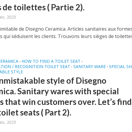
 de toilettes ( Partie 2).
aio, 2025
nimitable de Disegno Ceramica. Articles sanitaires aux forme
es qui séduisent les clients. Trouvons leurs sièges de toilettes
CERAMICA
HOW TO FIND A TOILET SEAT
•
•
ATION / RECOGNITION TOILET SEAT
SANITARY WARE
SPECIAL S
•
•
ABLE STYLE
nmistakable style of Disegno
ica. Sanitary wares with special
 that win customers over. Let’s find
toilet seats ( Part 2).
aio, 2025