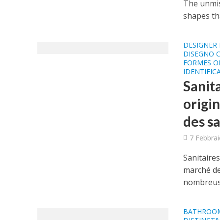
The unmis
shapes tha
DESIGNER 
DISEGNO C
FORMES O
IDENTIFIC
Sanit
origi
des sa
7 Febbrai
Sanitaire
marché des
nombreuse
BATHROOM