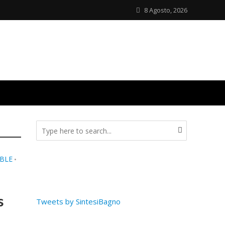
8 Agosto, 2026
ABLE
•
s
Tweets by SintesiBagno