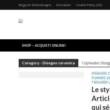
Negozio Sintesibagno
Disclamer
Cookie Policy (UE)
SHOP – ACQUISTI ONLINE!
Category - Disegno ceramica
Copriwater Diseg
DISEGNO 
FORMES DI
TROUVER 
Le st
Articl
qui sé