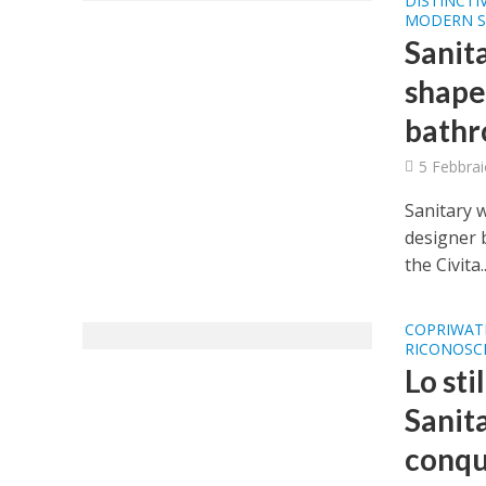
DISTINCTI
MODERN S
Sanit
shape
bathr
5 Febbrai
Sanitary 
designer 
the Civita..
COPRIWAT
RICONOSC
Lo sti
Sanita
conqui