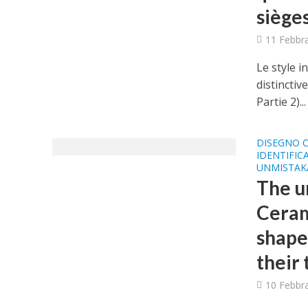
sièges
11 Febbr
Le style i
distinctiv
Partie 2)...
DISEGNO 
IDENTIFIC
UNMISTAK
The u
Ceram
shapes
their 
10 Febbr