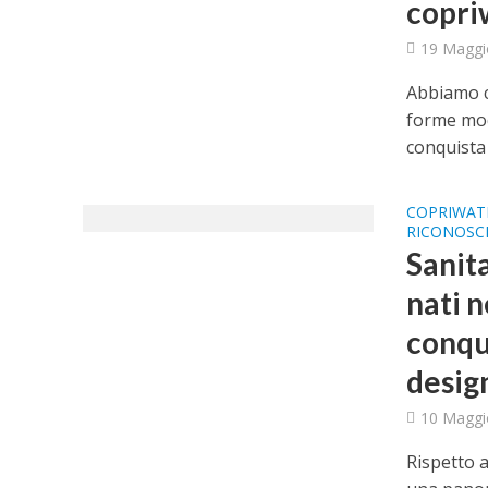
copriw
19 Maggi
Abbiamo c
forme mod
conquista i
COPRIWAT
RICONOSC
Sanit
nati 
conqu
design
10 Maggi
Rispetto a