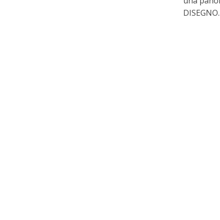
una panor
DISEGNO..