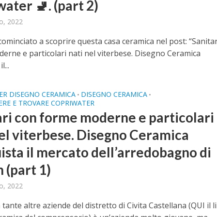
ater 🚽. (part 2)
o, 2022
ominciato a scoprire questa casa ceramica nel post: “Sanitar
erne e particolari nati nel viterbese. Disegno Ceramica
l...
ER DISEGNO CERAMICA
DISEGNO CERAMICA
•
•
ERE E TROVARE COPRIWATER
ari con forme moderne e particolari
nel viterbese. Disegno Ceramica
ista il mercato dell’arredobagno di
 (part 1)
o, 2022
 tante altre aziende del distretto di Civita Castellana (QUI il l