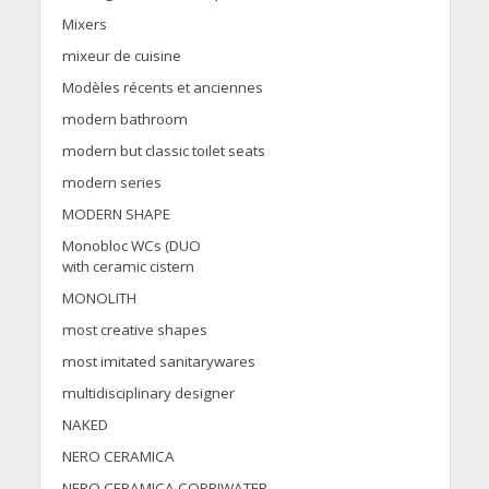
Mixers
mixeur de cuisine
Modèles récents et anciennes
modern bathroom
modern but classic toilet seats
modern series
MODERN SHAPE
Monobloc WCs (DUO
with ceramic cistern
MONOLITH
most creative shapes
most imitated sanitarywares
multidisciplinary designer
NAKED
NERO CERAMICA
NERO CERAMICA COPRIWATER