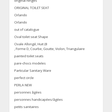
original hinges
ORIGINAL TOILET SEAT
Orlando
Orlando
out of catalogue
Oval toilet seat Shape
Ovale Allongé, Huit (8
, Forme D, Courbe, Goutte, Violon, Triangulaire
painted toilet seats
pare-chocs modeles
Particular Sanitary Ware
perfect circle
PERLA NEW
personnes âgées
personnes handicapées/âgées
petits sanitaires