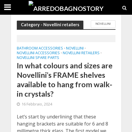
NOVELLINI
Category - Novellini retailers
BATHROOM ACCESSORIES
NOVELLINI
•
•
NOVELLINI ACCESSORIES
NOVELLINI RETAILERS
•
•
NOVELLINI SPARE PARTS
In what colours and sizes are
Novellini’s FRAME shelves
available to hang from walk-
in crystals?
16 Febbraio, 2024
Let’s start by underlining that these
hanging brackets are suitable for 6 and 8
millimetre thick glass. The first model we