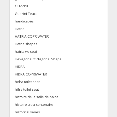
GUZZINI
Guzzini-Teuco
handicapés
Hatria
HATRIA COPRIWATER
Hatria shapes
hatria wc seat
Hexagonal/Octagonal Shape
HIDRA
HIDRA COPRIWATER
hidra toilet seat
hifra toilet seat
histoire de la salle de bains
histoire ultra-centenaire
historical series