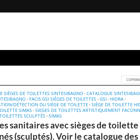
COPRIW
 SIÈGES DE TOILETTES SINTESIBAGNO
CATALOGUE SINTESIBA
•
NTESIBAGNO
FACIS GSI SIÈGES DE TOILETTES
GSI
HIDRA
•
•
•
•
ATION/DÉTECTION DU SIÈGE DE TOILETTE
SIÈGE DE TOILETTE HI
•
TOILETTE SIMAS
SIEGES DE TOILETTES ARTISTIQUEMENT FACON
•
 TOILETTES SCULPTÉS
SIMAS
•
es sanitaires avec sièges de toilette
és (sculptés). Voir le catalogue des