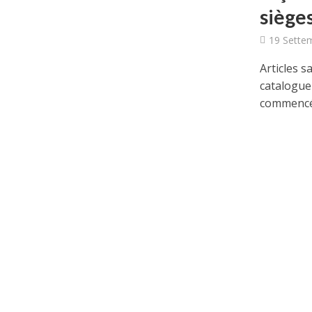
sièges
19 Sette
Articles s
catalogue 
commencé 