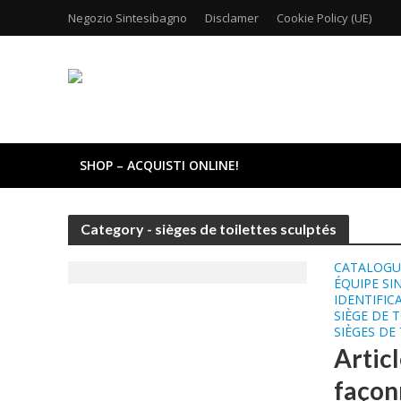
Negozio Sintesibagno
Disclamer
Cookie Policy (UE)
SHOP – ACQUISTI ONLINE!
Category - sièges de toilettes sculptés
CATALOGUE
ÉQUIPE SI
IDENTIFIC
SIÈGE DE 
SIÈGES DE
Articl
façonn