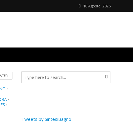
10 Agosto, 2026
ATER
GNO
•
DRA
•
NES
•
Tweets by SintesiBagno