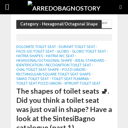
CESAME TOILET SEAT
Category - Hexagonal/Octagonal Shape
DOLOMITE TOILET SEAT
DURAVIT TOILET SEAT
•
•
FACIS GSI TOILET SEAT
GLOBO
GLOBO TOILET SEAT
•
•
•
HATRIA SHAPES
HATRIA WC SEAT
•
•
HEXAGONAL/OCTAGONAL SHAPE
IDEAL STANDARD
•
•
IDENTIFICATION / RECOGNITION TOILET SEAT
•
OVAL TOILET SEAT SHAPE
POZZI GINORI
•
•
RECTANGULAR/SQUARE TOILET SEAT SHAPE
•
SIMAS TOILET SEAT
TOILET SEAT FLAMINIA
•
•
TOILET SEAT POZZI GINORI
VITRUVIT TOILET SEAT
•
The shapes of toilet seats 🚽.
Did you think a toilet seat
was just oval in shape? Have a
look at the SintesiBagno
catalogue (part 1)