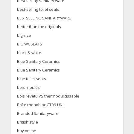
best-selling sanitary ware
best-selling toilet seats
BESTSELLING SANITARYWARE
better than the originals
big size
BIG WCSEATS
black & white
Blue Sanitary Ceramics
Blue Sanitary Ceramics
blue toilet seats
bois moulés
Bois revêtu VS thermodurcissable
Boîte monobloc CT09 UNI
Branded Sanitaryware
British style
buy online