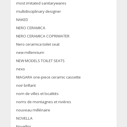
most imitated sanitarywares
multidisciplinary designer
NAKED
NERO CERAMICA
NERO CERAMICA COPRIWATER
Nero ceramica toilet seat
new millennium
NEW MODELS TOILET SEATS
nexo
NIAGARA one-piece ceramic cassette
noir brillant
nom de villes et localités
noms de montagnes et rivières
nouveau millénaire
NOVELLA
Novellini