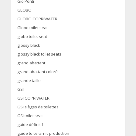
Gio Ponti
GLOBO
GLOBO COPRIWATER
Globo toilet seat
globo toilet seat
glossy black
glossy black toilet seats
grand abattant
grand abattant coloré
grande taille
GSI
GSI COPRIWATER
GSI sièges de toilettes
GSI toilet seat
guide définitif
guide to ceramic production