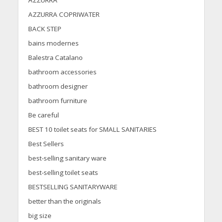
AZZURRA
AZZURRA COPRIWATER
BACK STEP
bains modernes
Balestra Catalano
bathroom accessories
bathroom designer
bathroom furniture
Be careful
BEST 10 toilet seats for SMALL SANITARIES
Best Sellers
best-selling sanitary ware
best-selling toilet seats
BESTSELLING SANITARYWARE
better than the originals
big size