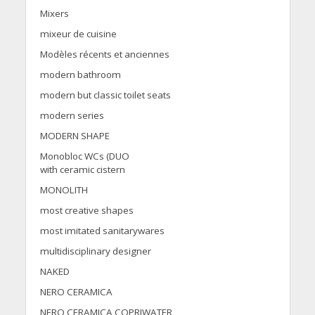
Mixers
mixeur de cuisine
Modèles récents et anciennes
modern bathroom
modern but classic toilet seats
modern series
MODERN SHAPE
Monobloc WCs (DUO
with ceramic cistern
MONOLITH
most creative shapes
most imitated sanitarywares
multidisciplinary designer
NAKED
NERO CERAMICA
NERO CERAMICA COPRIWATER