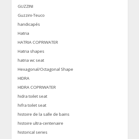
GUZZINI
Guzzini-Teuco
handicapés
Hatria
HATRIA COPRIWATER
Hatria shapes
hatria wc seat
Hexagonal/Octagonal Shape
HIDRA
HIDRA COPRIWATER
hidra toilet seat
hifra toilet seat
histoire de la salle de bains
histoire ultra-centenaire
historical series