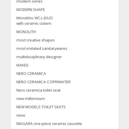
modern series
MODERN SHAPE
Monobloc WCs (DUO
with ceramic cistern
MONOLITH
most creative shapes
most imitated sanitarywares
multidisciplinary designer
NAKED
NERO CERAMICA
NERO CERAMICA COPRIWATER
Nero ceramica toilet seat
new millennium
NEW MODELS TOILET SEATS
nexo
NIAGARA one-piece ceramic cassette