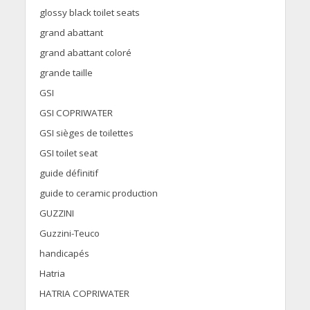
glossy black toilet seats
grand abattant
grand abattant coloré
grande taille
GSI
GSI COPRIWATER
GSI sièges de toilettes
GSI toilet seat
guide définitif
guide to ceramic production
GUZZINI
Guzzini-Teuco
handicapés
Hatria
HATRIA COPRIWATER