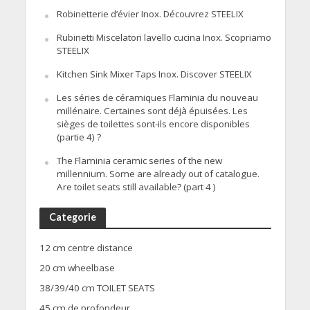
Robinetterie d’évier Inox. Découvrez STEELIX
Rubinetti Miscelatori lavello cucina Inox. Scopriamo
STEELIX
Kitchen Sink Mixer Taps Inox. Discover STEELIX
Les séries de céramiques Flaminia du nouveau
millénaire. Certaines sont déjà épuisées. Les
sièges de toilettes sont-ils encore disponibles
(partie 4) ?
The Flaminia ceramic series of the new
millennium. Some are already out of catalogue.
Are toilet seats still available? (part 4 )
Categorie
12 cm centre distance
20 cm wheelbase
38/39/40 cm TOILET SEATS
45 cm de profondeur