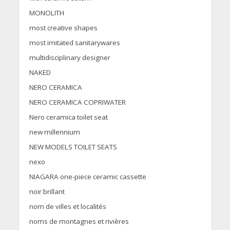
MONOLITH
most creative shapes
most imitated sanitarywares
multidisciplinary designer
NAKED
NERO CERAMICA
NERO CERAMICA COPRIWATER
Nero ceramica toilet seat
new millennium
NEW MODELS TOILET SEATS
nexo
NIAGARA one-piece ceramic cassette
noir brillant
nom de villes et localités
noms de montagnes et rivières