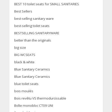
BEST 10 toilet seats for SMALL SANITARIES
Best Sellers
best-selling sanitary ware
best-selling toilet seats
BESTSELLING SANITARYWARE
better than the originals
big size
BIG WCSEATS
black & white
Blue Sanitary Ceramics
Blue Sanitary Ceramics
blue toilet seats
bois moulés
Bois revêtu VS thermodurcissable
Boîte monobloc CT09 UNI