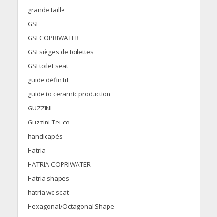
grande taille
GSI
GSI COPRIWATER
GSI sièges de toilettes
GSI toilet seat
guide définitif
guide to ceramic production
GUZZINI
Guzzini-Teuco
handicapés
Hatria
HATRIA COPRIWATER
Hatria shapes
hatria wc seat
Hexagonal/Octagonal Shape