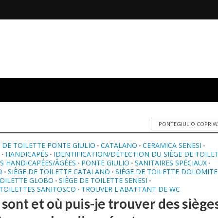
PONTEGIULIO COPRIW
DE TOILETTE PONTE GIULIO
CATALANO
CERAMICA SENESI
•
•
•
E
HANDICAPÉS
IDENTIFICATION/DÉTECTION DU SIÈGE DE TOILE
•
•
S HANDICAPÉES/ÂGÉES
PONTE GIULIO
SANITAIRES SPÉCIAUX
•
•
•
O
SIÈGE DE TOILETTE CATALANO
SIÈGE DE TOILETTE DOLOMITE
•
•
TOILETTE GLOBO
SIÈGE DE TOILETTE SENESI
•
•
 TOILETTES SANITOSCO
TROUVER L'ABATTANT DE WC
•
sont et où puis-je trouver des siège