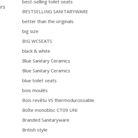
best-selling toilet seats
ûrs
BESTSELLING SANITARYWARE
better than the originals
big size
BIG WCSEATS
black & white
Blue Sanitary Ceramics
Blue Sanitary Ceramics
blue toilet seats
bois moulés
Bois revêtu VS thermodurcissable
Boîte monobloc CT09 UNI
Branded Sanitaryware
British style