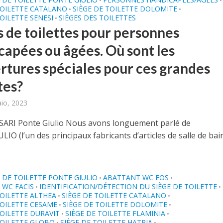
•
•
TOILETTE CATALANO
SIÈGE DE TOILETTE DOLOMITE
•
•
TOILETTE SENESI
SIÈGES DES TOILETTES
•
s de toilettes pour personnes
capées ou âgées. Où sont les
rtures spéciales pour ces grandes
tes?
aio, 2023
SARI Ponte Giulio Nous avons longuement parlé de
O (l’un des principaux fabricants d’articles de salle de bai
DE TOILETTE PONTE GIULIO
ABATTANT WC EOS
•
•
 WC FACIS
IDENTIFICATION/DÉTECTION DU SIÈGE DE TOILETTE
•
•
TOILETTE ALTHEA
SIÈGE DE TOILETTE CATALANO
•
•
TOILETTE CESAME
SIÈGE DE TOILETTE DOLOMITE
•
•
TOILETTE DURAVIT
SIÈGE DE TOILETTE FLAMINIA
•
•
TOILETTE GLOBO
SIÈGE DE TOILETTE HATRIA
•
•