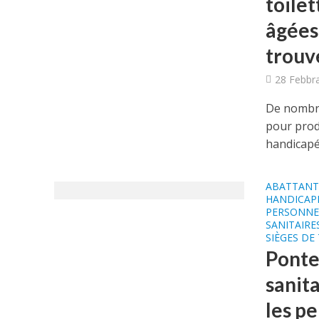
toile
âgées
trouv
28 Febbr
De nombre
pour prod
handicapée
ABATTANT 
HANDICAP
PERSONNE
SANITAIRE
SIÈGES DE
Ponte 
sanit
les pe