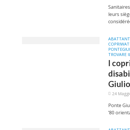
Sanitaire
leurs sièg
considérée
ABATTANT 
COPRIWAT
PONTEGIUL
TROVARE I
I copr
disabi
Giuli
24 Maggi
Ponte Giul
’80 orient
ABATTANT 