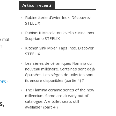
Articoli recenti
Robinetterie d’évier Inox. Découvrez
STEELIX
Rubinetti Miscelatori lavello cucina Inox.
Scopriamo STEELIX
e mal
es
Kitchen Sink Mixer Taps Inox. Discover
STEELIX
Les séries de céramiques Flaminia du
nouveau millénaire. Certaines sont déjà
épuisées. Les sièges de toilettes sont-
ils encore disponibles (partie 4) ?
RES
•
The Flaminia ceramic series of the new
millennium. Some are already out of
catalogue. Are toilet seats still
s,
available? (part 4 )