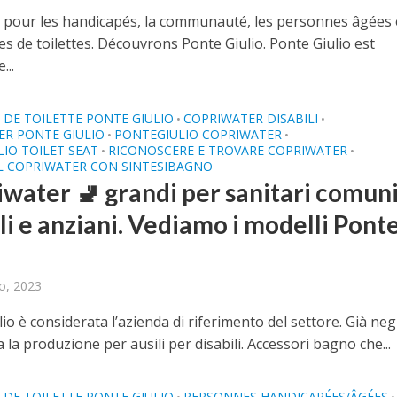
s pour les handicapés, la communauté, les personnes âgées 
es de toilettes. Découvrons Ponte Giulio. Ponte Giulio est
...
DE TOILETTE PONTE GIULIO
COPRIWATER DISABILI
•
•
ER PONTE GIULIO
PONTEGIULIO COPRIWATER
•
•
IO TOILET SEAT
RICONOSCERE E TROVARE COPRIWATER
•
•
L COPRIWATER CON SINTESIBAGNO
iwater 🚽 grandi per sanitari comuni
li e anziani. Vediamo i modelli Pont
o
o, 2023
io è considerata l’azienda di riferimento del settore. Già neg
a la produzione per ausili per disabili. Accessori bagno che...
DE TOILETTE PONTE GIULIO
PERSONNES HANDICAPÉES/ÂGÉES