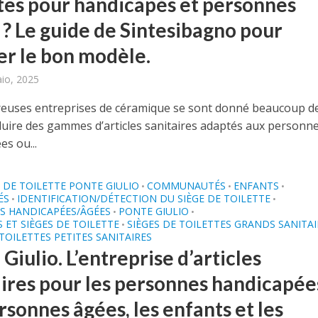
ttes pour handicapés et personnes
 ? Le guide de Sintesibagno pour
er le bon modèle.
aio, 2025
uses entreprises de céramique se sont donné beaucoup d
uire des gammes d’articles sanitaires adaptés aux personn
s ou...
DE TOILETTE PONTE GIULIO
COMMUNAUTÉS
ENFANTS
•
•
•
ÉS
IDENTIFICATION/DÉTECTION DU SIÈGE DE TOILETTE
•
•
S HANDICAPÉES/ÂGÉES
PONTE GIULIO
•
•
S ET SIÈGES DE TOILETTE
SIÈGES DE TOILETTES GRANDS SANITAI
•
 TOILETTES PETITES SANITAIRES
Giulio. L’entreprise d’articles
aires pour les personnes handicapée
rsonnes âgées, les enfants et les