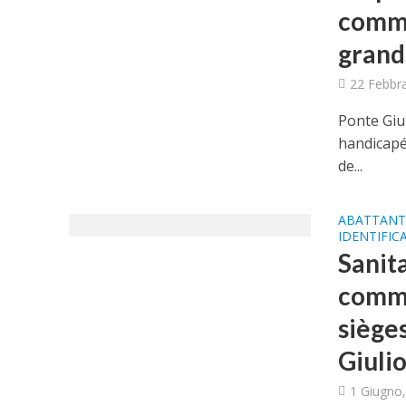
commu
grand
22 Febbr
Ponte Giul
handicapé
de...
ABATTANT 
IDENTIFIC
Sanita
commu
siège
Giulio
1 Giugno