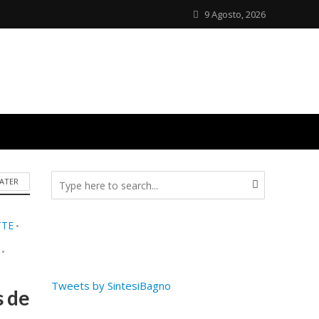
9 Agosto, 2026
ATER
TTE
•
•
Tweets by SintesiBagno
s de