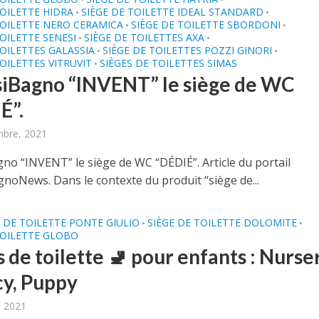
TOILETTE HIDRA
SIÈGE DE TOILETTE IDEAL STANDARD
•
•
TOILETTE NERO CERAMICA
SIÈGE DE TOILETTE SBORDONI
•
•
TOILETTE SENESI
SIÈGE DE TOILETTES AXA
•
•
TOILETTES GALASSIA
SIÈGE DE TOILETTES POZZI GINORI
•
•
TOILETTES VITRUVIT
SIÈGES DE TOILETTES SIMAS
•
siBagno “INVENT” le siège de WC
É”.
mbre, 2021
gno “INVENT” le siège de WC “DÉDIÉ”. Article du portail
noNews. Dans le contexte du produit “siège de...
DE TOILETTE PONTE GIULIO
SIÈGE DE TOILETTE DOLOMITE
•
•
TOILETTE GLOBO
 de toilette 🚽 pour enfants : Nurser
cy, Puppy
, 2021