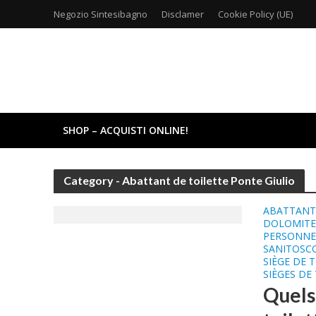
Negozio Sintesibagno
Disclamer
Cookie Policy (UE)
SHOP – ACQUISTI ONLINE!
Category - Abattant de toilette Ponte Giulio
ABATTANT 
DOLOMIT
PERSONNE
SANITOSC
SIÈGE DE 
SIÈGES DE
Quels 