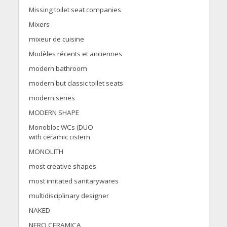
Missing toilet seat companies
Mixers
mixeur de cuisine
Modèles récents et anciennes
modern bathroom
modern but classic toilet seats
modern series
MODERN SHAPE
Monobloc WCs (DUO
with ceramic cistern
MONOLITH
most creative shapes
most imitated sanitarywares
multidisciplinary designer
NAKED
NERO CERAMICA