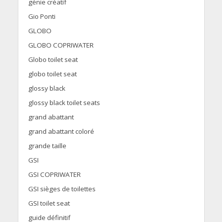
génie créatif
Gio Ponti
GLOBO
GLOBO COPRIWATER
Globo toilet seat
globo toilet seat
glossy black
glossy black toilet seats
grand abattant
grand abattant coloré
grande taille
GSI
GSI COPRIWATER
GSI sièges de toilettes
GSI toilet seat
guide définitif