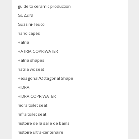
guide to ceramic production
GUZZINI
Guzzini-Teuco
handicapés
Hatria
HATRIA COPRIWATER
Hatria shapes
hatria wc seat
Hexagonal/Octagonal Shape
HIDRA
HIDRA COPRIWATER
hidra toilet seat
hifra toilet seat
histoire de la salle de bains
histoire ultra-centenaire