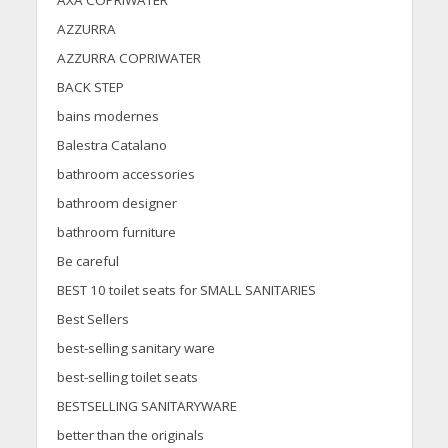
AXA COPRIWATER
AZZURRA
AZZURRA COPRIWATER
BACK STEP
bains modernes
Balestra Catalano
bathroom accessories
bathroom designer
bathroom furniture
Be careful
BEST 10 toilet seats for SMALL SANITARIES
Best Sellers
best-selling sanitary ware
best-selling toilet seats
BESTSELLING SANITARYWARE
better than the originals