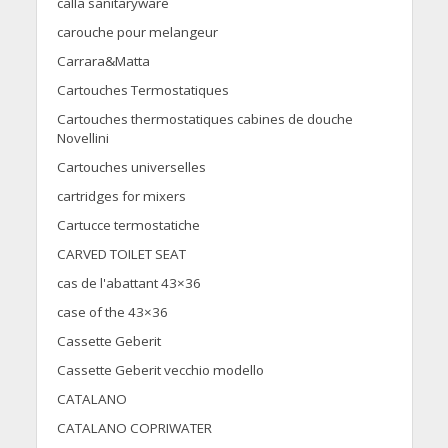
calla sanitaryware
carouche pour melangeur
Carrara&Matta
Cartouches Termostatiques
Cartouches thermostatiques cabines de douche
Novellini
Cartouches universelles
cartridges for mixers
Cartucce termostatiche
CARVED TOILET SEAT
cas de l'abattant 43×36
case of the 43×36
Cassette Geberit
Cassette Geberit vecchio modello
CATALANO
CATALANO COPRIWATER