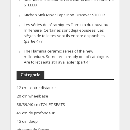
STEELIX
Kitchen Sink Mixer Taps Inox. Discover STEELIX
Les séries de céramiques Flaminia du nouveau
millénaire. Certaines sont déjà épuisées. Les
sièges de toilettes sont-ils encore disponibles
(partie 4) ?
The Flaminia ceramic series of the new
millennium. Some are already out of catalogue.
Are toilet seats still available? (part 4 )
Categorie
12 cm centre distance
20 cm wheelbase
38/39/40 cm TOILET SEATS
45 cm de profondeur
45 cm deep
abattant de forme