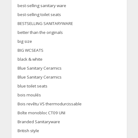
best-selling sanitary ware
best-selling toilet seats
BESTSELLING SANITARYWARE
better than the originals
big size
BIG WCSEATS
black & white
Blue Sanitary Ceramics
Blue Sanitary Ceramics
blue toilet seats
bois moulés
Bois revêtu VS thermodurcissable
Boîte monobloc CT09 UNI
Branded Sanitaryware
British style