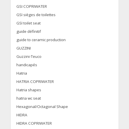
GSI COPRIWATER
GSI sièges de toilettes
GSI toilet seat
guide définitif
guide to ceramic production
GUZZINI
Guzzini-Teuco
handicapés
Hatria
HATRIA COPRIWATER
Hatria shapes
hatria wc seat
Hexagonal/Octagonal Shape
HIDRA
HIDRA COPRIWATER