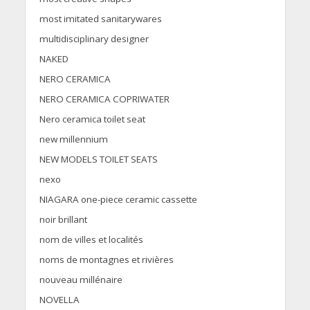
most imitated sanitarywares
multidisciplinary designer
NAKED
NERO CERAMICA
NERO CERAMICA COPRIWATER
Nero ceramica toilet seat
new millennium
NEW MODELS TOILET SEATS
nexo
NIAGARA one-piece ceramic cassette
noir brillant
nom de villes et localités
noms de montagnes et rivières
nouveau millénaire
NOVELLA