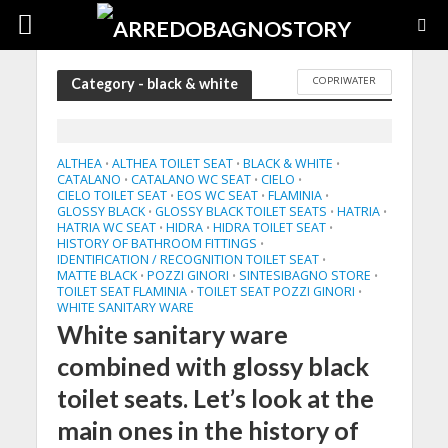
COPRIWATER
Category - black & white
ALTHEA
ALTHEA TOILET SEAT
BLACK & WHITE
•
•
•
CATALANO
CATALANO WC SEAT
CIELO
•
•
•
CIELO TOILET SEAT
EOS WC SEAT
FLAMINIA
•
•
•
GLOSSY BLACK
GLOSSY BLACK TOILET SEATS
HATRIA
•
•
•
HATRIA WC SEAT
HIDRA
HIDRA TOILET SEAT
•
•
•
HISTORY OF BATHROOM FITTINGS
•
IDENTIFICATION / RECOGNITION TOILET SEAT
•
MATTE BLACK
POZZI GINORI
SINTESIBAGNO STORE
•
•
•
TOILET SEAT FLAMINIA
TOILET SEAT POZZI GINORI
•
•
WHITE SANITARY WARE
White sanitary ware
combined with glossy black
toilet seats. Let’s look at the
main ones in the history of