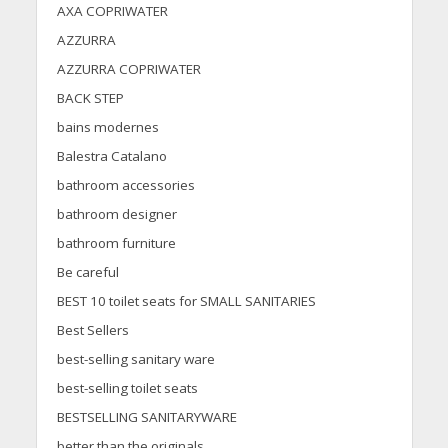
AXA COPRIWATER
AZZURRA
AZZURRA COPRIWATER
BACK STEP
bains modernes
Balestra Catalano
bathroom accessories
bathroom designer
bathroom furniture
Be careful
BEST 10 toilet seats for SMALL SANITARIES
Best Sellers
best-selling sanitary ware
best-selling toilet seats
BESTSELLING SANITARYWARE
better than the originals