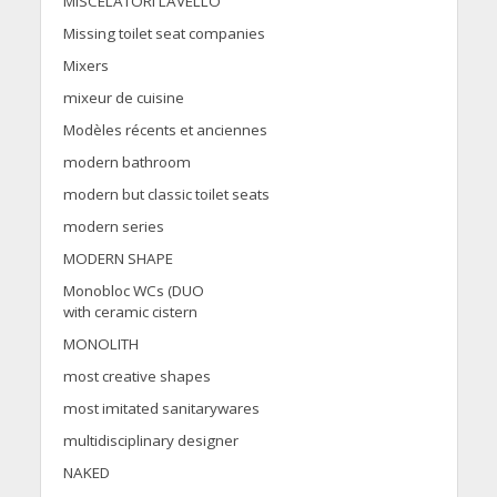
MISCELATORI LAVELLO
Missing toilet seat companies
Mixers
mixeur de cuisine
Modèles récents et anciennes
modern bathroom
modern but classic toilet seats
modern series
MODERN SHAPE
Monobloc WCs (DUO
with ceramic cistern
MONOLITH
most creative shapes
most imitated sanitarywares
multidisciplinary designer
NAKED