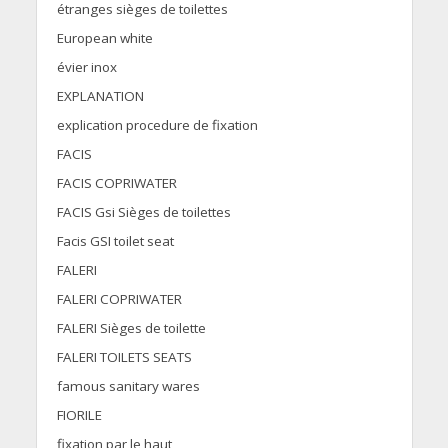
étranges sièges de toilettes
European white
évier inox
EXPLANATION
explication procedure de fixation
FACIS
FACIS COPRIWATER
FACIS Gsi Sièges de toilettes
Facis GSI toilet seat
FALERI
FALERI COPRIWATER
FALERI Sièges de toilette
FALERI TOILETS SEATS
famous sanitary wares
FIORILE
fixation par le haut