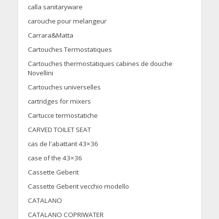
calla sanitaryware
carouche pour melangeur
Carrara&Matta
Cartouches Termostatiques
Cartouches thermostatiques cabines de douche
Novellini
Cartouches universelles
cartridges for mixers
Cartucce termostatiche
CARVED TOILET SEAT
cas de l'abattant 43×36
case of the 43×36
Cassette Geberit
Cassette Geberit vecchio modello
CATALANO
CATALANO COPRIWATER