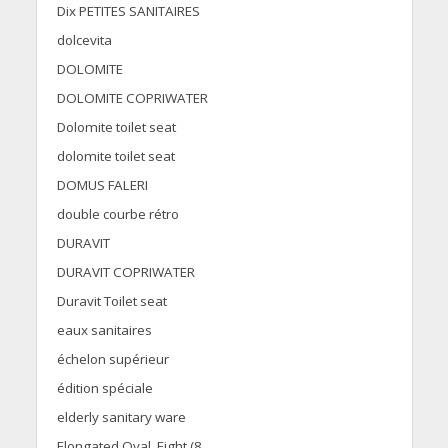
Dix PETITES SANITAIRES
dolcevita
DOLOMITE
DOLOMITE COPRIWATER
Dolomite toilet seat
dolomite toilet seat
DOMUS FALERI
double courbe rétro
DURAVIT
DURAVIT COPRIWATER
Duravit Toilet seat
eaux sanitaires
échelon supérieur
édition spéciale
elderly sanitary ware
Elongated Oval, Eight (8