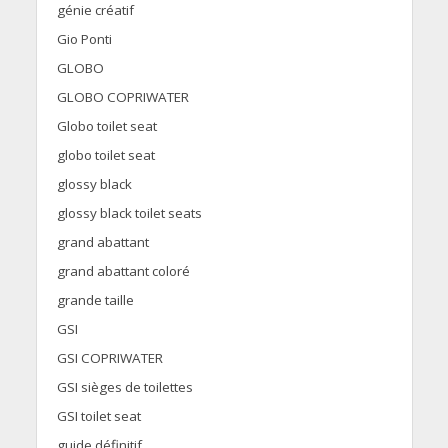
génie créatif
Gio Ponti
GLOBO
GLOBO COPRIWATER
Globo toilet seat
globo toilet seat
glossy black
glossy black toilet seats
grand abattant
grand abattant coloré
grande taille
GSI
GSI COPRIWATER
GSI sièges de toilettes
GSI toilet seat
guide définitif