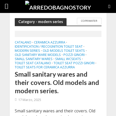
COPRIWATER
Category - modern series
CATALANO
CERAMICA AZZURRA
•
•
IDENTIFICATION / RECOGNITION TOILET SEAT
•
MODERN SERIES
OLD MODELS TOILET SEATS
•
•
OLD SANITARY WARE MODELS
POZZI GINORI
•
•
SMALL SANITARY WARES
SMALL WCSEATS
•
•
TOILET SEAT CATALANO
TOILET SEAT POZZI GINORI
•
•
TOILET SEATS FOR CERAMICA AZZURRA
Small sanitary wares and
their covers. Old models and
modern series.
17 Marzo, 2025
Small sanitary wares and their covers. Old