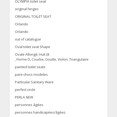
OLYMPIA toilet seat
original hinges
ORIGINAL TOILET SEAT
Orlando
Orlando
out of catalogue
Oval toilet seat Shape
Ovale Allongé, Huit (8
, Forme D, Courbe, Goutte, Violon, Triangulaire
painted toilet seats
pare-chocs modeles
Particular Sanitary Ware
perfect circle
PERLA NEW
personnes âgées
personnes handicapées/âgées