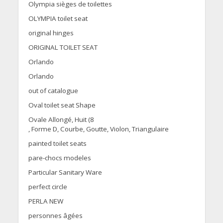
Olympia sièges de toilettes
OLYMPIA toilet seat
original hinges
ORIGINAL TOILET SEAT
Orlando
Orlando
out of catalogue
Oval toilet seat Shape
Ovale Allongé, Huit (8
, Forme D, Courbe, Goutte, Violon, Triangulaire
painted toilet seats
pare-chocs modeles
Particular Sanitary Ware
perfect circle
PERLA NEW
personnes âgées