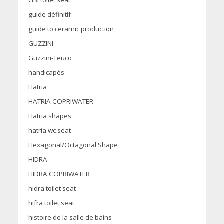
GSI toilet seat
guide définitif
guide to ceramic production
GUZZINI
Guzzini-Teuco
handicapés
Hatria
HATRIA COPRIWATER
Hatria shapes
hatria wc seat
Hexagonal/Octagonal Shape
HIDRA
HIDRA COPRIWATER
hidra toilet seat
hifra toilet seat
histoire de la salle de bains