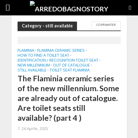
COPRIWATER
Category - still available
FLAMINIA
FLAMINIA CERAMIC SERIES
•
•
HOW TO FIND A TOILET SEAT
•
IDENTIFICATION / RECOGNITION TOILET SEAT
•
NEW MILLENNIUM
OUT OF CATALOGUE
•
•
STILL AVAILABLE
TOILET SEAT FLAMINIA
•
The Flaminia ceramic series
of the new millennium. Some
are already out of catalogue.
Are toilet seats still
available? (part 4 )
24 Aprile, 2025