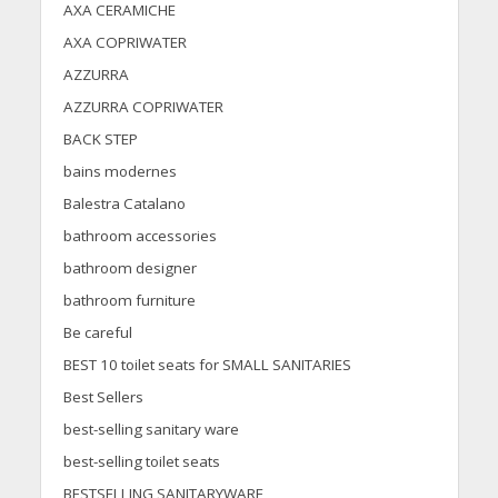
AXA CERAMICHE
AXA COPRIWATER
AZZURRA
AZZURRA COPRIWATER
BACK STEP
bains modernes
Balestra Catalano
bathroom accessories
bathroom designer
bathroom furniture
Be careful
BEST 10 toilet seats for SMALL SANITARIES
Best Sellers
best-selling sanitary ware
best-selling toilet seats
BESTSELLING SANITARYWARE