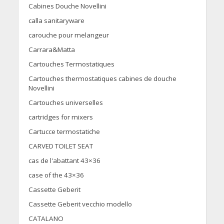
Cabines Douche Novellini
calla sanitaryware
carouche pour melangeur
Carrara&Matta
Cartouches Termostatiques
Cartouches thermostatiques cabines de douche
Novellini
Cartouches universelles
cartridges for mixers
Cartucce termostatiche
CARVED TOILET SEAT
cas de l'abattant 43×36
case of the 43×36
Cassette Geberit
Cassette Geberit vecchio modello
CATALANO