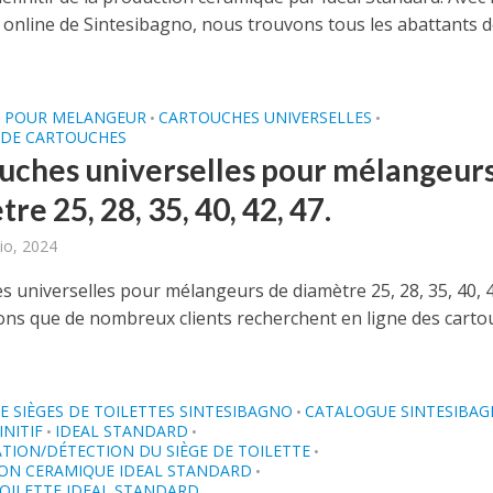
 online de Sintesibagno, nous trouvons tous les abattants 
 POUR MELANGEUR
CARTOUCHES UNIVERSELLES
•
•
 DE CARTOUCHES
uches universelles pour mélangeur
re 25, 28, 35, 40, 42, 47.
io, 2024
s universelles pour mélangeurs de diamètre 25, 28, 35, 40, 4
ns que de nombreux clients recherchent en ligne des carto
 SIÈGES DE TOILETTES SINTESIBAGNO
CATALOGUE SINTESIBA
•
INITIF
IDEAL STANDARD
•
•
ATION/DÉTECTION DU SIÈGE DE TOILETTE
•
ON CERAMIQUE IDEAL STANDARD
•
TOILETTE IDEAL STANDARD