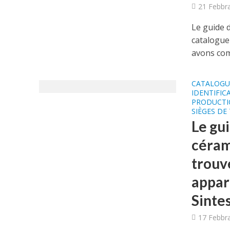
21 Febbr
Le guide d
catalogue
avons com
CATALOGU
IDENTIFIC
PRODUCTI
SIÈGES DE
Le gui
céram
trouve
appare
Sintes
17 Febbr