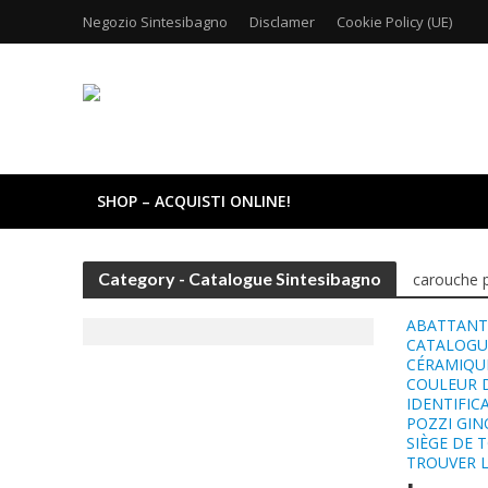
Negozio Sintesibagno
Disclamer
Cookie Policy (UE)
SHOP – ACQUISTI ONLINE!
Category - Catalogue Sintesibagno
carouche 
ABATTANT
CATALOGUE
CÉRAMIQUE
COULEUR D
IDENTIFIC
POZZI GIN
SIÈGE DE 
TROUVER 