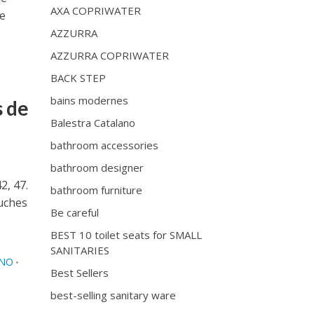
AXA COPRIWATER
de
AZZURRA
AZZURRA COPRIWATER
BACK STEP
bains modernes
s de
Balestra Catalano
bathroom accessories
bathroom designer
2, 47.
bathroom furniture
uches
Be careful
BEST 10 toilet seats for SMALL
SANITARIES
GNO
•
Best Sellers
best-selling sanitary ware