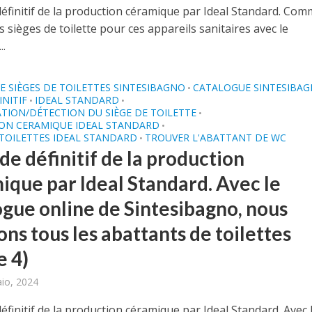
définitif de la production céramique par Ideal Standard. Co
s sièges de toilette pour ces appareils sanitaires avec le
..
 SIÈGES DE TOILETTES SINTESIBAGNO
CATALOGUE SINTESIBA
•
INITIF
IDEAL STANDARD
•
•
ATION/DÉTECTION DU SIÈGE DE TOILETTE
•
ON CERAMIQUE IDEAL STANDARD
•
 TOILETTES IDEAL STANDARD
TROUVER L'ABATTANT DE WC
•
de définitif de la production
ique par Ideal Standard. Avec le
ogue online de Sintesibagno, nous
ns tous les abattants de toilettes
e 4)
aio, 2024
éfinitif de la production céramique par Ideal Standard. Avec 