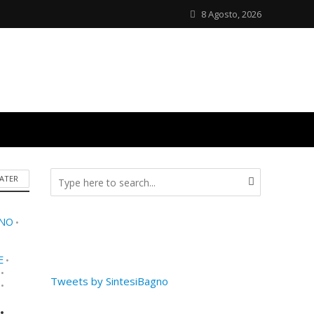
8 Agosto, 2026
ATER
GNO
•
E
•
•
Tweets by SintesiBagno
•