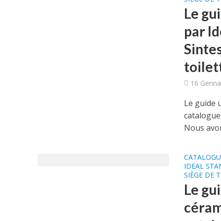
Le gu
par Id
Sinte
toilet
16 Genna
Le guide u
catalogue 
Nous avon
CATALOGU
IDEAL ST
SIÈGE DE 
Le gui
céram