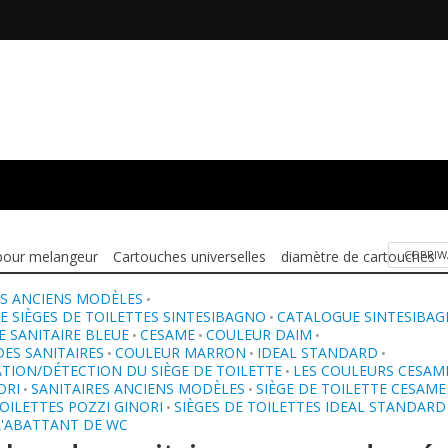
pour melangeur
Cartouches universelles
diamètre de cartouches
COPRIW
S ANCIENS MODÈLES
•
 SIÈGES DE TOILETTES SINTESIBAGNO
CATALOGUE SINTESIBA
•
 SANITAIRE BLEUE
CESAME
COULEUR DAIM
•
•
•
ES SANITAIRES
COULEUR MARRON
IDEAL STANDARD
•
•
•
ATION/DÉTECTION DU SIÈGE DE TOILETTE
LES COULEURS CESAM
•
ORI
SANITAIRES ANCIENS MODÈLES
SIÈGE DE TOILETTE CESAME
•
•
TOILETTES POZZI GINORI
SIÈGES DE TOILETTES IDEAL STANDARD
•
L'ABATTANT DE WC