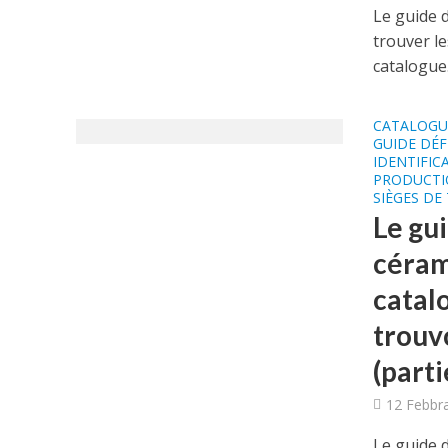
Le guide 
trouver le
catalogue.
CATALOGUE
GUIDE DÉF
IDENTIFIC
PRODUCTI
SIÈGES DE
Le gui
céram
catal
trouvo
(parti
12 Febbr
Le guide d