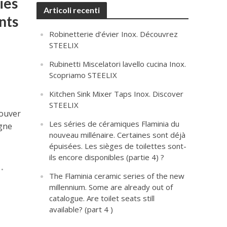
ies
Articoli recenti
nts
Robinetterie d’évier Inox. Découvrez
STEELIX
Rubinetti Miscelatori lavello cucina Inox.
Scopriamo STEELIX
Kitchen Sink Mixer Taps Inox. Discover
STEELIX
rouver
Les séries de céramiques Flaminia du
igne
nouveau millénaire. Certaines sont déjà
épuisées. Les sièges de toilettes sont-
ils encore disponibles (partie 4) ?
•
The Flaminia ceramic series of the new
millennium. Some are already out of
catalogue. Are toilet seats still
available? (part 4 )