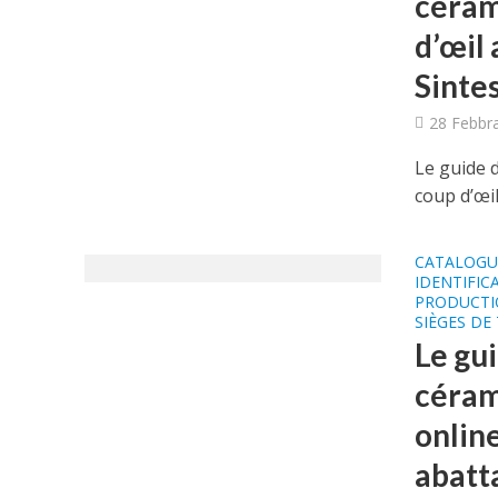
céram
d’œil 
Sintes
28 Febbr
Le guide d
coup d’œil
CATALOGU
IDENTIFIC
PRODUCTI
SIÈGES DE
Le gui
céram
onlin
abatta