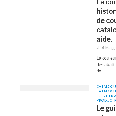
La cou
histo
de co
catal
aide.
16 Maggi
La couleu
des abatt
de...
CATALOGU
CATALOGU
IDENTIFIC
PRODUCTI
Le gui