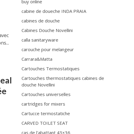
buy online
cabine de doueche INDA PRAIA
cabines de douche
Cabines Douche Novellini
avec
calla sanitaryware
ns...
carouche pour melangeur
Carrara&Matta
Cartouches Termostatiques
deal
Cartouches thermostatiques cabines de
douche Novellini
ée
Cartouches universelles
cartridges for mixers
Cartucce termostatiche
CARVED TOILET SEAT
cas de l'abattant 43×36