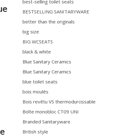
best-selling toilet seats
ue
BESTSELLING SANITARYWARE
better than the originals
big size
BIG WCSEATS
black & white
Blue Sanitary Ceramics
e
Blue Sanitary Ceramics
blue toilet seats
bois moulés
Bois revêtu VS thermodurcissable
Boîte monobloc CT09 UNI
Branded Sanitaryware
le
British style