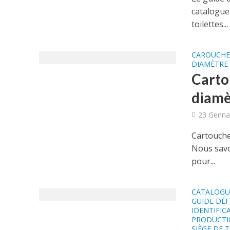
catalogue
toilettes...
CAROUCHE
DIAMÈTRE
Carto
diamèt
23 Genna
Cartouche
Nous savo
pour...
CATALOGUE
GUIDE DÉF
IDENTIFIC
PRODUCTI
SIÈGE DE 