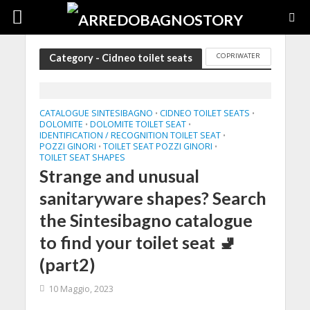
COPRIWATER
Category - Cidneo toilet seats
CATALOGUE SINTESIBAGNO
CIDNEO TOILET SEATS
•
•
DOLOMITE
DOLOMITE TOILET SEAT
•
•
IDENTIFICATION / RECOGNITION TOILET SEAT
•
POZZI GINORI
TOILET SEAT POZZI GINORI
•
•
TOILET SEAT SHAPES
Strange and unusual
sanitaryware shapes? Search
the Sintesibagno catalogue
to find your toilet seat 🚽
(part2)
10 Maggio, 2023