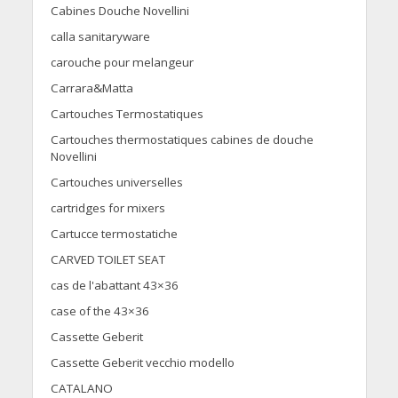
Cabines Douche Novellini
calla sanitaryware
carouche pour melangeur
Carrara&Matta
Cartouches Termostatiques
Cartouches thermostatiques cabines de douche
Novellini
Cartouches universelles
cartridges for mixers
Cartucce termostatiche
CARVED TOILET SEAT
cas de l'abattant 43×36
case of the 43×36
Cassette Geberit
Cassette Geberit vecchio modello
CATALANO