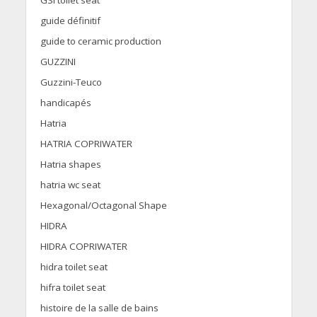
GSI toilet seat
guide définitif
guide to ceramic production
GUZZINI
Guzzini-Teuco
handicapés
Hatria
HATRIA COPRIWATER
Hatria shapes
hatria wc seat
Hexagonal/Octagonal Shape
HIDRA
HIDRA COPRIWATER
hidra toilet seat
hifra toilet seat
histoire de la salle de bains