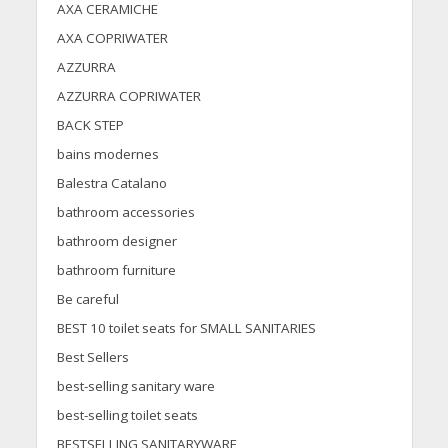
AXA CERAMICHE
AXA COPRIWATER
AZZURRA
AZZURRA COPRIWATER
BACK STEP
bains modernes
Balestra Catalano
bathroom accessories
bathroom designer
bathroom furniture
Be careful
BEST 10 toilet seats for SMALL SANITARIES
Best Sellers
best-selling sanitary ware
best-selling toilet seats
BESTSELLING SANITARYWARE