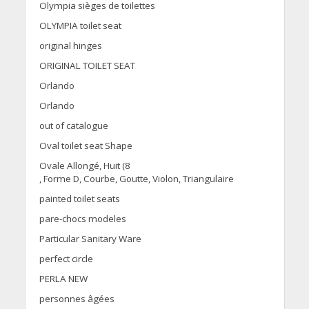
Olympia sièges de toilettes
OLYMPIA toilet seat
original hinges
ORIGINAL TOILET SEAT
Orlando
Orlando
out of catalogue
Oval toilet seat Shape
Ovale Allongé, Huit (8
, Forme D, Courbe, Goutte, Violon, Triangulaire
painted toilet seats
pare-chocs modeles
Particular Sanitary Ware
perfect circle
PERLA NEW
personnes âgées