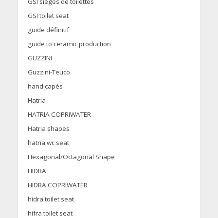
GSI sièges de toilettes
GSI toilet seat
guide définitif
guide to ceramic production
GUZZINI
Guzzini-Teuco
handicapés
Hatria
HATRIA COPRIWATER
Hatria shapes
hatria wc seat
Hexagonal/Octagonal Shape
HIDRA
HIDRA COPRIWATER
hidra toilet seat
hifra toilet seat