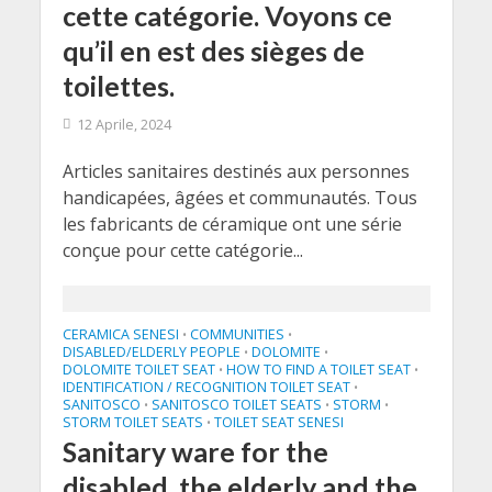
cette catégorie. Voyons ce
qu’il en est des sièges de
toilettes.
12 Aprile, 2024
Articles sanitaires destinés aux personnes
handicapées, âgées et communautés. Tous
les fabricants de céramique ont une série
conçue pour cette catégorie...
CERAMICA SENESI
COMMUNITIES
•
•
DISABLED/ELDERLY PEOPLE
DOLOMITE
•
•
DOLOMITE TOILET SEAT
HOW TO FIND A TOILET SEAT
•
•
IDENTIFICATION / RECOGNITION TOILET SEAT
•
SANITOSCO
SANITOSCO TOILET SEATS
STORM
•
•
•
STORM TOILET SEATS
TOILET SEAT SENESI
•
Sanitary ware for the
disabled, the elderly and the