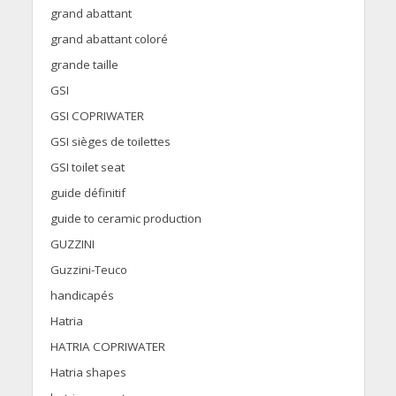
grand abattant
grand abattant coloré
grande taille
GSI
GSI COPRIWATER
GSI sièges de toilettes
GSI toilet seat
guide définitif
guide to ceramic production
GUZZINI
Guzzini-Teuco
handicapés
Hatria
HATRIA COPRIWATER
Hatria shapes