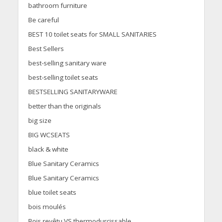
bathroom furniture
Be careful
BEST 10 toilet seats for SMALL SANITARIES
Best Sellers
best-selling sanitary ware
best-selling toilet seats
BESTSELLING SANITARYWARE
better than the originals
big size
BIG WCSEATS
black & white
Blue Sanitary Ceramics
Blue Sanitary Ceramics
blue toilet seats
bois moulés
Bois revêtu VS thermodurcissable