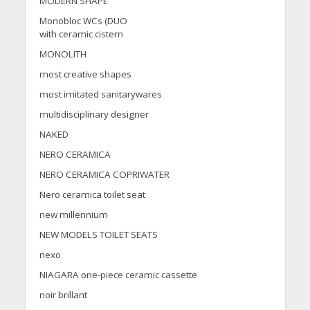
MODERN SHAPE
Monobloc WCs (DUO
with ceramic cistern
MONOLITH
most creative shapes
most imitated sanitarywares
multidisciplinary designer
NAKED
NERO CERAMICA
NERO CERAMICA COPRIWATER
Nero ceramica toilet seat
new millennium
NEW MODELS TOILET SEATS
nexo
NIAGARA one-piece ceramic cassette
noir brillant