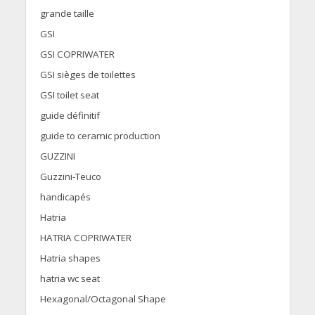
grande taille
GSI
GSI COPRIWATER
GSI sièges de toilettes
GSI toilet seat
guide définitif
guide to ceramic production
GUZZINI
Guzzini-Teuco
handicapés
Hatria
HATRIA COPRIWATER
Hatria shapes
hatria wc seat
Hexagonal/Octagonal Shape