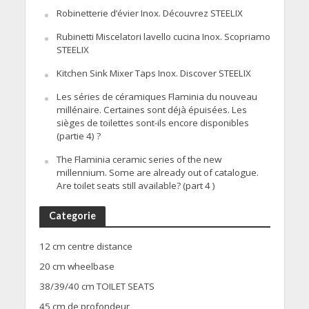
Robinetterie d’évier Inox. Découvrez STEELIX
Rubinetti Miscelatori lavello cucina Inox. Scopriamo
STEELIX
Kitchen Sink Mixer Taps Inox. Discover STEELIX
Les séries de céramiques Flaminia du nouveau
millénaire. Certaines sont déjà épuisées. Les
sièges de toilettes sont-ils encore disponibles
(partie 4) ?
The Flaminia ceramic series of the new
millennium. Some are already out of catalogue.
Are toilet seats still available? (part 4 )
Categorie
12 cm centre distance
20 cm wheelbase
38/39/40 cm TOILET SEATS
45 cm de profondeur