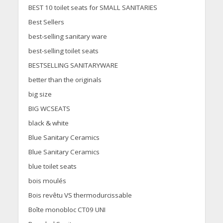
BEST 10 toilet seats for SMALL SANITARIES
Best Sellers
best-selling sanitary ware
best-selling toilet seats
BESTSELLING SANITARYWARE
better than the originals
big size
BIG WCSEATS
black & white
Blue Sanitary Ceramics
Blue Sanitary Ceramics
blue toilet seats
bois moulés
Bois revêtu VS thermodurcissable
Boîte monobloc CT09 UNI