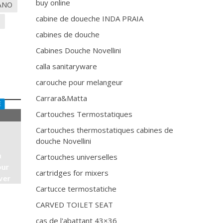
buy online
ANO
cabine de doueche INDA PRAIA
s
cabines de douche
Cabines Douche Novellini
calla sanitaryware
carouche pour melangeur
Carrara&Matta
E
Cartouches Termostatiques
Cartouches thermostatiques cabines de
douche Novellini
n
Cartouches universelles
our
cartridges for mixers
ver
Cartucce termostatiche
CARVED TOILET SEAT
cas de l'abattant 43×36