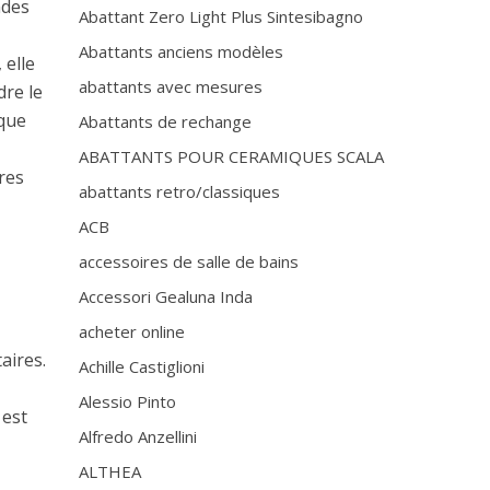
ndes
Abattant Zero Light Plus Sintesibagno
Abattants anciens modèles
 elle
abattants avec mesures
dre le
 que
Abattants de rechange
ABATTANTS POUR CERAMIQUES SCALA
ères
abattants retro/classiques
ACB
accessoires de salle de bains
Accessori Gealuna Inda
acheter online
aires.
Achille Castiglioni
Alessio Pinto
 est
Alfredo Anzellini
ALTHEA