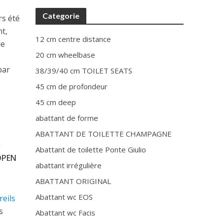
Categorie
rs été
nt,
12 cm centre distance
de
20 cm wheelbase
par
38/39/40 cm TOILET SEATS
45 cm de profondeur
45 cm deep
abattant de forme
ABATTANT DE TOILETTE CHAMPAGNE
a
Abattant de toilette Ponte Giulio
OPEN
abattant irrégulière
ABATTANT ORIGINAL
Abattant wc EOS
eils
s
Abattant wc Facis