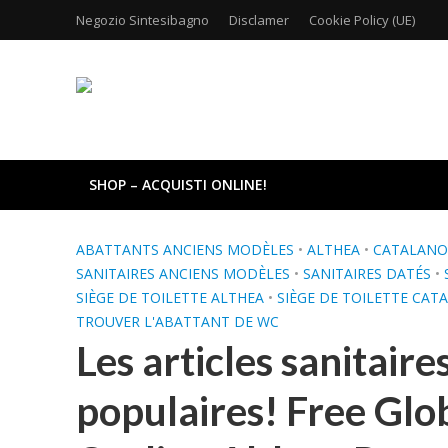
Negozio Sintesibagno
Disclamer
Cookie Policy (UE)
SHOP – ACQUISTI ONLINE!
ABATTANTS ANCIENS MODÈLES
•
ALTHEA
•
CATALANO
SANITAIRES ANCIENS MODÈLES
•
SANITAIRES DATÉS
•
SIÈGE DE TOILETTE ALTHEA
•
SIÈGE DE TOILETTE CAT
TROUVER L'ABATTANT DE WC
Les articles sanitair
populaires! Free Glo