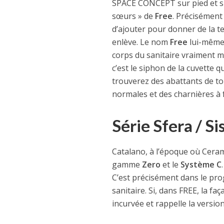
SPACE CONCEPT sur pied et s
sœurs » de
Free
. Précisément 
d’ajouter pour donner de la tex
enlève. Le nom
Free
lui-même 
corps du sanitaire vraiment 
c’est le siphon de la cuvette q
trouverez des abattants de toi
normales et des charnières à 
Série Sfera / 
Catalano, à l’époque où Cera
gamme
Zero
et le
Système C
C’est précisément dans le pr
sanitaire. Si, dans FREE, la fa
incurvée et rappelle la versio