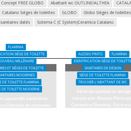
r Concept FREE GLOBO
Abattant wc OUTLINE/ALTHEA
CATAL
Catalano Sièges de toilettes
GLOBO
Globo Sièges de toilette
sanitaires datés
Sistema C (C System)Ceramica Catalano
FLAMINIA
ICATION SIÈGE DE TOILETTE
ALESSIO PINTO
FLAMINIA
OUVEAU MILLÉNAIRE
IDENTIFICATION SIÈGE DE TOILETT
IRES ET SIÈGES DE TOILETTE
SANITAIRES DE DESIGN
ANITAIRES MODERNES
SIÈGE DE TOILETTE FLAMINIA
E DE TOILETTE FLAMINIA
TROUVER L'ABATTANT DE WC
E DE TOILETTE MODERNE
Série de sanitaires desig
conçue par Alessio Pinto p
es appareils sanitaires
Ceramica Flaminia. Où trou
ca Flaminia du nouveau
leurs sièges de toilette?
aire et leurs sièges de
ilettes ( partie 1 ).
10 Aprile, 2025
15 Aprile, 2025