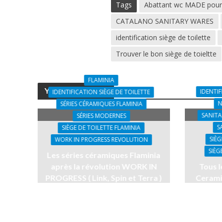
Tags
Abattant wc MADE pou
CATALANO SANITARY WARES
identification siège de toilette
Trouver le bon siège de toieltte
FLAMINIA
You may also like
IDENTIF
IDENTIFICATION SIÈGE DE TOILETTE
N
SÉRIES CÉRAMIQUES FLAMINIA
SANITA
SÉRIES MODERNES
S
SIÈGE DE TOILETTE FLAMINIA
SIÈG
WORK IN PROGRESS REVOLUTION
SIÈG
Les séries céramiques Flaminia
après la révolution WORK IN
Tous l
PROGRESS ( Link, Spin et Terra )
Cerami
et leurs couvertures WC ( partie
millén
2 ).
to
16 Aprile, 2025