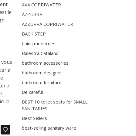
ment
AXA COPRIWATER
est le
AZZURRA
ign
AZZURRA COPRIWATER
BACK STEP
bains modernes
Balestra Catalano
e vous
bathroom accessories
der à
bathroom designer
de
bathroom furniture
un e-
Be careful
e
ci la
BEST 10 toilet seats for SMALL
SANITARIES
Best Sellers
best-selling sanitary ware