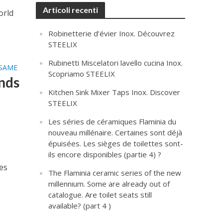
Articoli recenti
orld
Robinetterie d’évier Inox. Découvrez
STEELIX
Rubinetti Miscelatori lavello cucina Inox.
ESAME
Scopriamo STEELIX
nds
Kitchen Sink Mixer Taps Inox. Discover
STEELIX
Les séries de céramiques Flaminia du
nouveau millénaire. Certaines sont déjà
épuisées. Les sièges de toilettes sont-
ils encore disponibles (partie 4) ?
es
The Flaminia ceramic series of the new
millennium. Some are already out of
catalogue. Are toilet seats still
available? (part 4 )