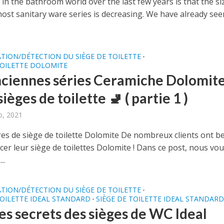
in the bathroom world over the last few years is that the si
most sanitary ware series is decreasing. We have already see
ATION/DÉTECTION DU SIÈGE DE TOILETTE
•
TOILETTE DOLOMITE
nciennes séries Ceramiche Dolomite
sièges de toilette 🚽 ( partie 1 )
o, 2021
es de siège de toilette Dolomite De nombreux clients ont b
cer leur siège de toilettes Dolomite ! Dans ce post, nous vo
..
ATION/DÉTECTION DU SIÈGE DE TOILETTE
•
TOILETTE IDEAL STANDARD
SIÈGE DE TOILETTE IDEAL STANDAR
•
les secrets des sièges de WC Ideal