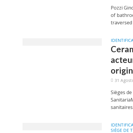
Pozzi Gin
of bathro
traversed 
IDENTIFIC
Ceram
acteur
origin
31 Agost
Sièges de
Sanitaria
sanitaires.
IDENTIFIC
SIÈGE DE 