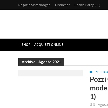
Negozio Sintesibagno
Disclamer
Cookie Policy (UE)
SHOP – ACQUISTI ONLINE!
Archive - Agosto 2021
IDENTIFIC
Pozzi 
modern
1)
31 Agost