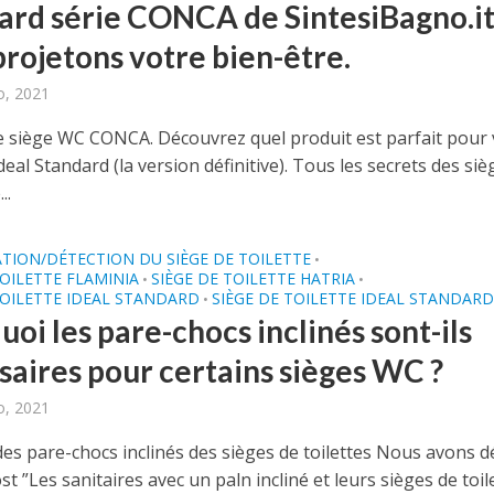
ard série CONCA de SintesiBagno.it
projetons votre bien-être.
o, 2021
 siège WC CONCA. Découvrez quel produit est parfait pour
Ideal Standard (la version définitive). Tous les secrets des siè
..
ATION/DÉTECTION DU SIÈGE DE TOILETTE
•
TOILETTE FLAMINIA
SIÈGE DE TOILETTE HATRIA
•
•
TOILETTE IDEAL STANDARD
SIÈGE DE TOILETTE IDEAL STANDAR
•
oi les pare-chocs inclinés sont-ils
saires pour certains sièges WC ?
o, 2021
des pare-chocs inclinés des sièges de toilettes Nous avons d
st ”Les sanitaires avec un paln incliné et leurs sièges de toil