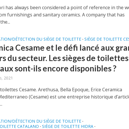
ori has always been considered a point of reference in the w
om furnishings and sanitary ceramics. A company that has
the...
ATION/DÉTECTION DU SIÈGE DE TOILETTE
SIÈGE DE TOILETTE C
•
ica Cesame et le défi lancé aux gra
s du secteur. Les sièges de toilettes
aux sont-ils encore disponibles ?
o, 2021
 toilettes Cesame. Arethusa, Bella Epoque, Erice Ceramica
Mediterraneo (Cesame) est une entreprise historique d’articl
..
ATION/DÉTECTION DU SIÈGE DE TOILETTE
•
TOILETTE CATALANO
SIÈGE DE TOILETTE HIDRA
•
•