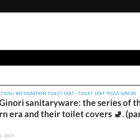
ATION / RECOGNITION TOILET SEAT
TOILET SEAT POZZI GINORI
•
Ginori sanitaryware: the series of t
 era and their toilet covers 🚽. (pa
o, 2021