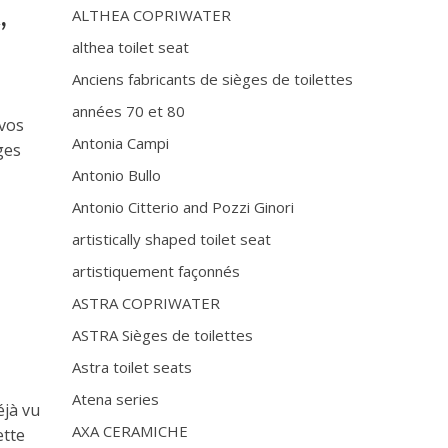
,
ALTHEA COPRIWATER
althea toilet seat
Anciens fabricants de sièges de toilettes
années 70 et 80
 vos
Antonia Campi
ges
Antonio Bullo
Antonio Citterio and Pozzi Ginori
artistically shaped toilet seat
D
artistiquement façonnés
ASTRA COPRIWATER
ASTRA Sièges de toilettes
Astra toilet seats
Atena series
éjà vu
AXA CERAMICHE
ette