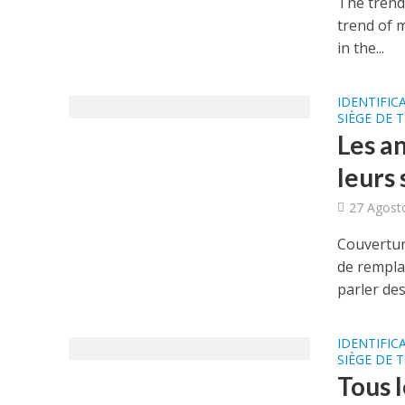
The trend 
trend of 
in the...
IDENTIFIC
SIÈGE DE 
Les a
leurs 
27 Agost
Couvertur
de rempla
parler des.
IDENTIFIC
SIÈGE DE 
Tous 