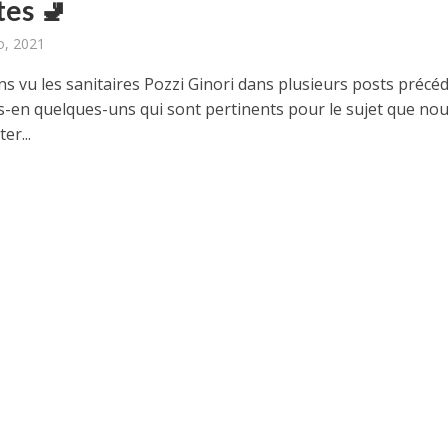
tes 🚽
o, 2021
s vu les sanitaires Pozzi Ginori dans plusieurs posts précéd
-en quelques-uns qui sont pertinents pour le sujet que no
er...