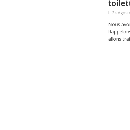
toilet
24 Agost
Nous avon
Rappelons
allons trait