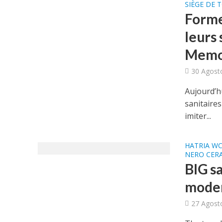
SIÈGE DE 
Forme
leurs 
Memo
30 Agost
Aujourd’hu
sanitaire
imiter...
HATRIA WC
NERO CERA
BIG s
modern
27 Agost