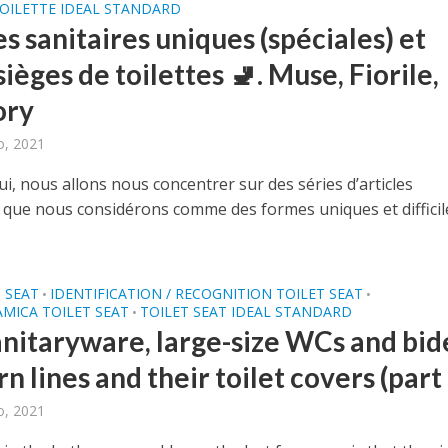
TOILETTE IDEAL STANDARD
s sanitaires uniques (spéciales) et
sièges de toilettes 🚽. Muse, Fiorile,
ry
o, 2021
i, nous allons nous concentrer sur des séries d’articles
s que nous considérons comme des formes uniques et difficil
 SEAT
IDENTIFICATION / RECOGNITION TOILET SEAT
•
•
MICA TOILET SEAT
TOILET SEAT IDEAL STANDARD
•
anitaryware, large-size WCs and bid
 lines and their toilet covers (part 
o, 2021