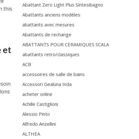
ze
Abattant Zero Light Plus Sintesibagno
n this
Abattants anciens modèles
abattants avec mesures
Abattants de rechange
ABATTANTS POUR CERAMIQUES SCALA
 et
abattants retro/classiques
ACB
accessoires de salle de bains
esoin
Accessori Gealuna Inda
ulons
acheter online
Achille Castiglioni
Alessio Pinto
D
Alfredo Anzellini
ALTHEA