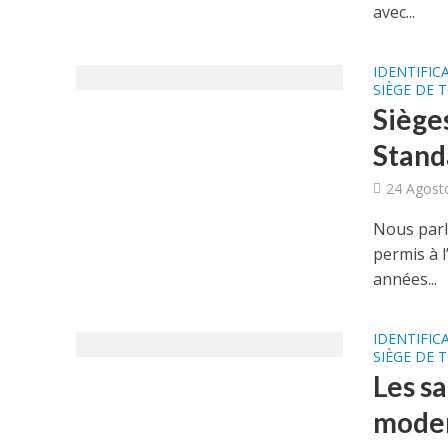
avec...
IDENTIFIC
SIÈGE DE 
Sièges
Standa
24 Agost
Nous parl
permis à 
années...
IDENTIFIC
SIÈGE DE 
Les sa
moder