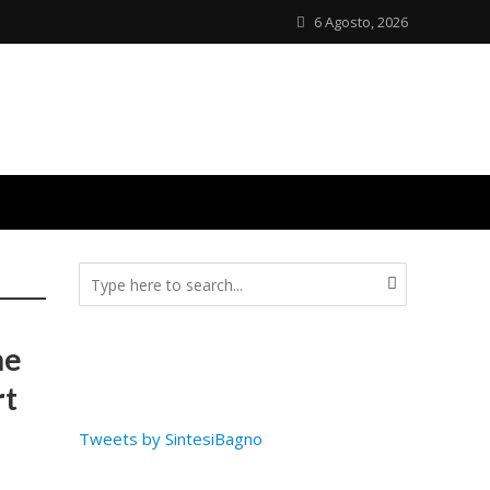
6 Agosto, 2026
he
rt
Tweets by SintesiBagno