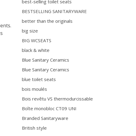
best-selling toilet seats
BESTSELLING SANITARYWARE
better than the originals
ents.
big size
us
BIG WCSEATS
black & white
Blue Sanitary Ceramics
Blue Sanitary Ceramics
blue toilet seats
bois moulés
Bois revêtu VS thermodurcissable
Boîte monobloc CT09 UNI
Branded Sanitaryware
British style