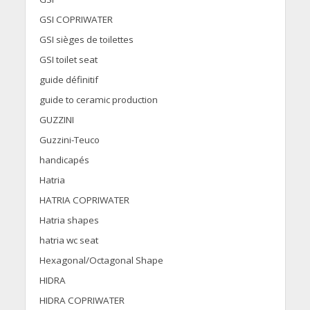
GSI COPRIWATER
GSI sièges de toilettes
GSI toilet seat
guide définitif
guide to ceramic production
GUZZINI
Guzzini-Teuco
handicapés
Hatria
HATRIA COPRIWATER
Hatria shapes
hatria wc seat
Hexagonal/Octagonal Shape
HIDRA
HIDRA COPRIWATER