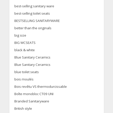
best-selling sanitary ware
best-selling toilet seats
BESTSELLING SANITARYWARE
better than the originals
big size
BIG WCSEATS
black & white
Blue Sanitary Ceramics
Blue Sanitary Ceramics
blue toilet seats
bois moulés
Bois revêtu VS thermodurcissable
Boîte monobloc CT09 UNI
Branded Sanitaryware
British style