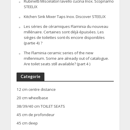
Rubinetti Miscelatori lavello cucina Inox. Scopriamo
STEELIX
Kitchen Sink Mixer Taps Inox. Discover STEELIX
Les séries de céramiques Flaminia du nouveau
millénaire. Certaines sont déjà épuisées. Les
sièges de toilettes sont-ils encore disponibles
(partie 4) ?
The Flaminia ceramic series of the new
millennium. Some are already out of catalogue.
Are toilet seats still available? (part 4 )
Categorie
12 cm centre distance
20 cm wheelbase
38/39/40 cm TOILET SEATS
45 cm de profondeur
45 cm deep