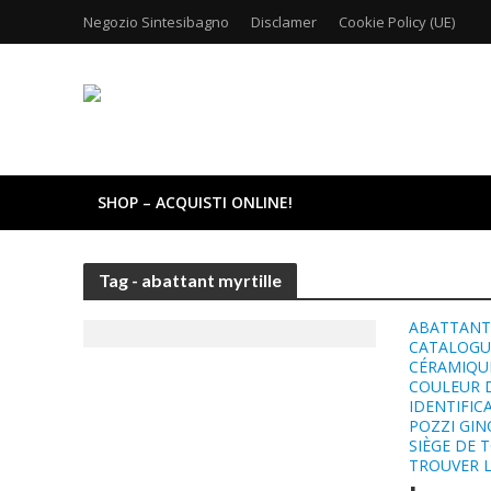
Negozio Sintesibagno
Disclamer
Cookie Policy (UE)
SHOP – ACQUISTI ONLINE!
Tag - abattant myrtille
ABATTANT
CATALOGUE
CÉRAMIQUE
COULEUR D
IDENTIFIC
POZZI GIN
SIÈGE DE 
TROUVER 