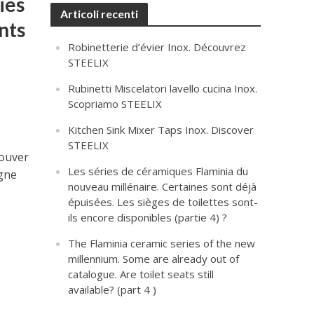
ies
Articoli recenti
nts
Robinetterie d’évier Inox. Découvrez
STEELIX
Rubinetti Miscelatori lavello cucina Inox.
Scopriamo STEELIX
Kitchen Sink Mixer Taps Inox. Discover
STEELIX
rouver
Les séries de céramiques Flaminia du
igne
nouveau millénaire. Certaines sont déjà
épuisées. Les sièges de toilettes sont-
ils encore disponibles (partie 4) ?
The Flaminia ceramic series of the new
millennium. Some are already out of
catalogue. Are toilet seats still
available? (part 4 )