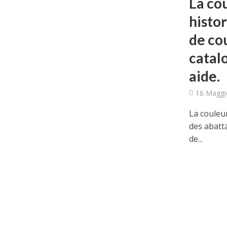
La cou
histo
de co
catal
aide.
16 Maggi
La couleu
des abatt
de...