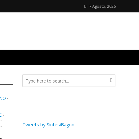
7 Agosto, 2026
GNO
•
E
•
•
Tweets by SintesiBagno
•