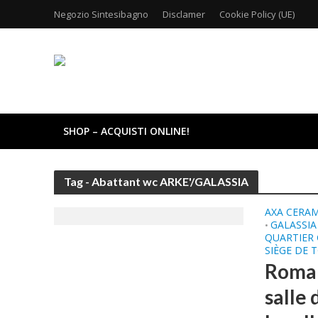
Negozio Sintesibagno
Disclamer
Cookie Policy (UE)
SHOP – ACQUISTI ONLINE!
Tag - Abattant wc ARKE'/GALASSIA
AXA CERA
GALASSIA
•
QUARTIER 
SIÈGE DE 
Roman
salle 