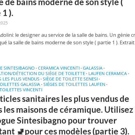
le de bains moderne de son style (
 1 ).
 2025
lini: le designer au service de la salle de bains. Un génie cr
ué la salle de bains moderne de son style ( partie 1 ). Extrait
E SINTESIBAGNO
CERAMICA VINCENTI
GALASSIA
•
•
•
ATION/DÉTECTION DU SIÈGE DE TOILETTE
LAUFEN CERAMICA
•
•
S LES PLUS VENDUS
SIÈGE DE TOILETTE SENESI
•
•
TOILETTES GALASSIA
SIÈGES DE TOILETTES LAUFEN
•
•
 TOILETTES VINCENTI
ticles sanitaires les plus vendus de
 les maisons de céramique. Utilisez 
ogue Sintesibagno pour trouver
tant 🚽pour ces modèles (partie 3).