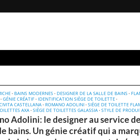
MICHE
BAINS MODERNES
DESIGNER DE LA SALLE DE BAINS
FLA
•
•
•
GÉNIE CRÉATIF
IDENTIFICATION SIÈGE DE TOILETTE
•
•
•
CIVITA CASTELLANA
ROMANO ADOLINI
SIÈGE DE TOILETTE FLA
•
•
TOILETTES AXA
SIÈGE DE TOILETTES GALASSIA
STYLE DE PRODUI
•
•
o Adolini: le designer au service de
de bains. Un génie créatif qui a mar