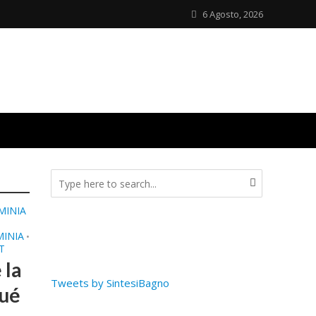
6 Agosto, 2026
MINIA
MINIA
•
T
 la
Tweets by SintesiBagno
qué