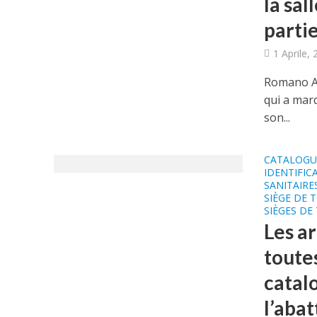
la sal
partie
1 Aprile,
Romano Ado
qui a marq
son...
CATALOGU
IDENTIFIC
SANITAIRE
SIÈGE DE 
SIÈGES DE
Les ar
toutes
catal
l’abat