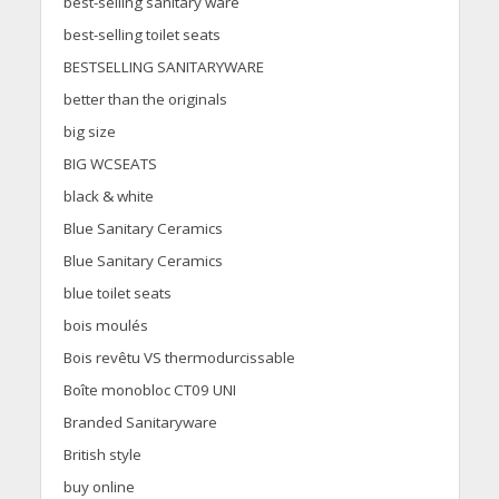
best-selling sanitary ware
best-selling toilet seats
BESTSELLING SANITARYWARE
better than the originals
big size
BIG WCSEATS
black & white
Blue Sanitary Ceramics
Blue Sanitary Ceramics
blue toilet seats
bois moulés
Bois revêtu VS thermodurcissable
Boîte monobloc CT09 UNI
Branded Sanitaryware
British style
buy online