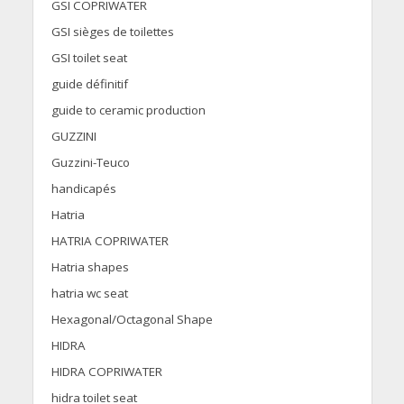
GSI COPRIWATER
GSI sièges de toilettes
GSI toilet seat
guide définitif
guide to ceramic production
GUZZINI
Guzzini-Teuco
handicapés
Hatria
HATRIA COPRIWATER
Hatria shapes
hatria wc seat
Hexagonal/Octagonal Shape
HIDRA
HIDRA COPRIWATER
hidra toilet seat