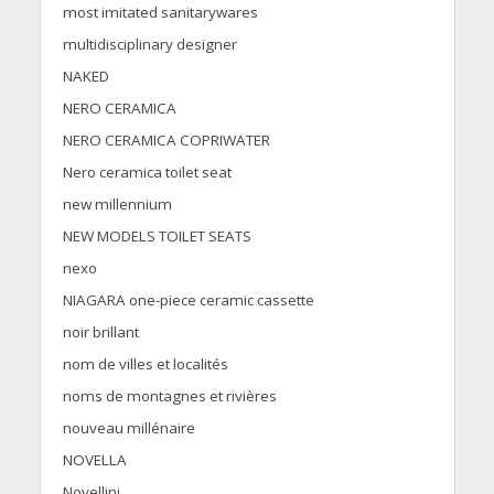
most imitated sanitarywares
multidisciplinary designer
NAKED
NERO CERAMICA
NERO CERAMICA COPRIWATER
Nero ceramica toilet seat
new millennium
NEW MODELS TOILET SEATS
nexo
NIAGARA one-piece ceramic cassette
noir brillant
nom de villes et localités
noms de montagnes et rivières
nouveau millénaire
NOVELLA
Novellini