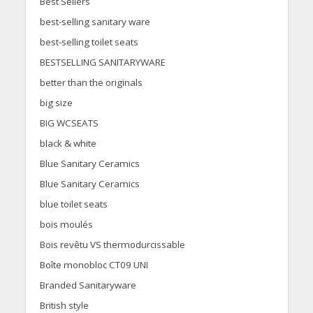
Best Sellers
best-selling sanitary ware
best-selling toilet seats
BESTSELLING SANITARYWARE
better than the originals
big size
BIG WCSEATS
black & white
Blue Sanitary Ceramics
Blue Sanitary Ceramics
blue toilet seats
bois moulés
Bois revêtu VS thermodurcissable
Boîte monobloc CT09 UNI
Branded Sanitaryware
British style