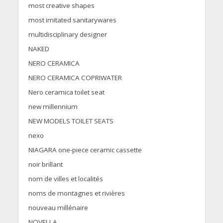
most creative shapes
most imitated sanitarywares
multidisciplinary designer
NAKED
NERO CERAMICA
NERO CERAMICA COPRIWATER
Nero ceramica toilet seat
new millennium
NEW MODELS TOILET SEATS
nexo
NIAGARA one-piece ceramic cassette
noir brillant
nom de villes et localités
noms de montagnes et rivières
nouveau millénaire
NOVELLA