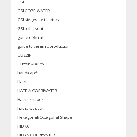
GSI
GSI COPRIWATER
GSI sièges de toilettes
GSI toilet seat
guide définitif
guide to ceramic production
GUZZINI
Guzzini-Teuco
handicapés
Hatria
HATRIA COPRIWATER
Hatria shapes
hatria wc seat
Hexagonal/Octagonal Shape
HIDRA
HIDRA COPRIWATER