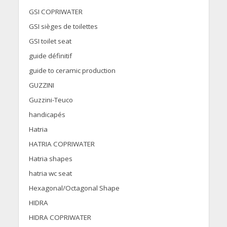
GSI COPRIWATER
GSI sièges de toilettes
GSI toilet seat
guide définitif
guide to ceramic production
GUZZINI
Guzzini-Teuco
handicapés
Hatria
HATRIA COPRIWATER
Hatria shapes
hatria wc seat
Hexagonal/Octagonal Shape
HIDRA
HIDRA COPRIWATER