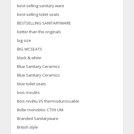
best-selling sanitary ware
best-selling toilet seats
BESTSELLING SANITARYWARE
better than the originals
big size
BIG WCSEATS
black & white
Blue Sanitary Ceramics
Blue Sanitary Ceramics
blue toilet seats
bois moulés
Bois revêtu VS thermodurcissable
Boîte monobloc CT09 UNI
Branded Sanitaryware
British style