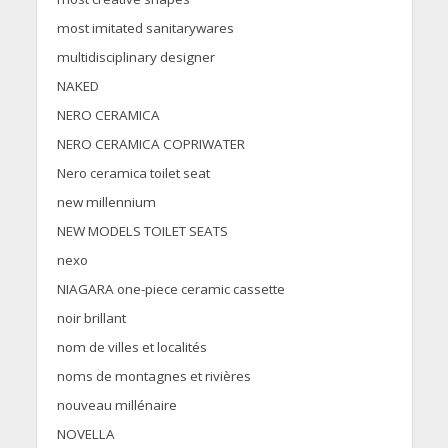
most imitated sanitarywares
multidisciplinary designer
NAKED
NERO CERAMICA
NERO CERAMICA COPRIWATER
Nero ceramica toilet seat
new millennium
NEW MODELS TOILET SEATS
nexo
NIAGARA one-piece ceramic cassette
noir brillant
nom de villes et localités
noms de montagnes et rivières
nouveau millénaire
NOVELLA