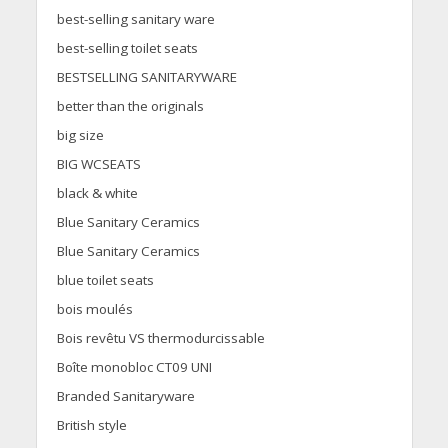
best-selling sanitary ware
best-selling toilet seats
BESTSELLING SANITARYWARE
better than the originals
big size
BIG WCSEATS
black & white
Blue Sanitary Ceramics
Blue Sanitary Ceramics
blue toilet seats
bois moulés
Bois revêtu VS thermodurcissable
Boîte monobloc CT09 UNI
Branded Sanitaryware
British style