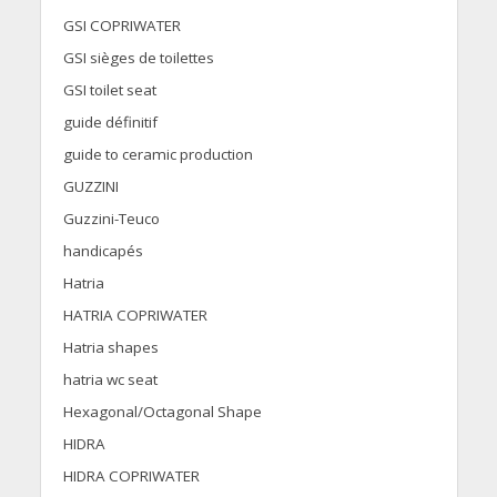
GSI COPRIWATER
GSI sièges de toilettes
GSI toilet seat
guide définitif
guide to ceramic production
GUZZINI
Guzzini-Teuco
handicapés
Hatria
HATRIA COPRIWATER
Hatria shapes
hatria wc seat
Hexagonal/Octagonal Shape
HIDRA
HIDRA COPRIWATER