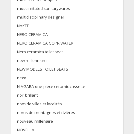
most imitated sanitarywares
multidisciplinary designer
NAKED
NERO CERAMICA
NERO CERAMICA COPRIWATER
Nero ceramica toilet seat
new millennium
NEW MODELS TOILET SEATS
nexo
NIAGARA one-piece ceramic cassette
noir brillant
nom de villes et localités
noms de montagnes et rivières
nouveau millénaire
NOVELLA