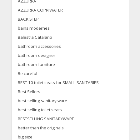
AZZURRA
AZZURRA COPRIWATER
BACK STEP
bains modernes
Balestra Catalano
bathroom accessories
bathroom designer
bathroom furniture
Be careful
BEST 10 toilet seats for SMALL SANITARIES
Best Sellers
best-selling sanitary ware
best-selling toilet seats
BESTSELLING SANITARYWARE
better than the originals
big size