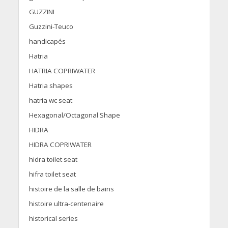
GUZZINI
Guzzini-Teuco
handicapés
Hatria
HATRIA COPRIWATER
Hatria shapes
hatria wc seat
Hexagonal/Octagonal Shape
HIDRA
HIDRA COPRIWATER
hidra toilet seat
hifra toilet seat
histoire de la salle de bains
histoire ultra-centenaire
historical series