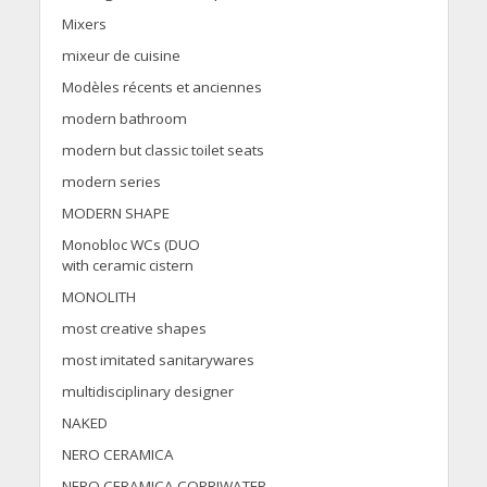
Mixers
mixeur de cuisine
Modèles récents et anciennes
modern bathroom
modern but classic toilet seats
modern series
MODERN SHAPE
Monobloc WCs (DUO
with ceramic cistern
MONOLITH
most creative shapes
most imitated sanitarywares
multidisciplinary designer
NAKED
NERO CERAMICA
NERO CERAMICA COPRIWATER