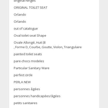
original hinges
ORIGINAL TOILET SEAT
Orlando
Orlando
out of catalogue
Oval toilet seat Shape
Ovale Allongé, Huit (8
, Forme D, Courbe, Goutte, Violon, Triangulaire
painted toilet seats
pare-chocs modeles
Particular Sanitary Ware
perfect circle
PERLA NEW
personnes âgées
personnes handicapées/âgées
petits sanitaires