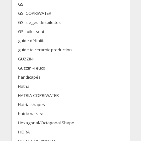
GSI
GSI COPRIWATER
GSI sièges de toilettes
GSI toilet seat
guide définitif
guide to ceramic production
GUZZINI
Guzzini-Teuco
handicapés
Hatria
HATRIA COPRIWATER
Hatria shapes
hatria wc seat
Hexagonal/Octagonal Shape
HIDRA