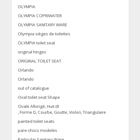
OLYMPIA
OLYMPIA COPRIWATER
OLYMPIA SANITARY WARE
Olympia sièges de toilettes
OLYMPIA toilet seat
original hinges
ORIGINAL TOILET SEAT
Orlando
Orlando
out of catalogue
Oval toilet seat Shape
Ovale Allongé, Huit (8
, Forme D, Courbe, Goutte, Violon, Triangulaire
painted toilet seats
pare-chocs modeles
Particular Sanitary Ware