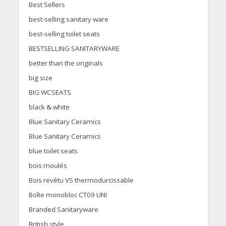
Best Sellers
best-selling sanitary ware
best-selling toilet seats
BESTSELLING SANITARYWARE
better than the originals
big size
BIG WCSEATS
black & white
Blue Sanitary Ceramics
Blue Sanitary Ceramics
blue toilet seats
bois moulés
Bois revêtu VS thermodurcissable
Boîte monobloc CT09 UNI
Branded Sanitaryware
British style