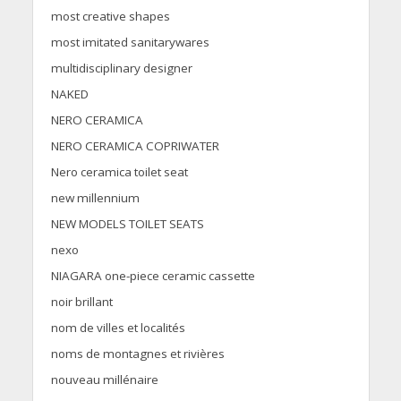
most creative shapes
most imitated sanitarywares
multidisciplinary designer
NAKED
NERO CERAMICA
NERO CERAMICA COPRIWATER
Nero ceramica toilet seat
new millennium
NEW MODELS TOILET SEATS
nexo
NIAGARA one-piece ceramic cassette
noir brillant
nom de villes et localités
noms de montagnes et rivières
nouveau millénaire