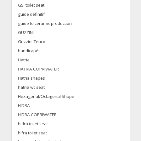
GSI toilet seat
guide définitif
guide to ceramic production
GUZZINI
Guzzini-Teuco
handicapés
Hatria
HATRIA COPRIWATER
Hatria shapes
hatria wc seat
Hexagonal/Octagonal Shape
HIDRA
HIDRA COPRIWATER
hidra toilet seat
hifra toilet seat