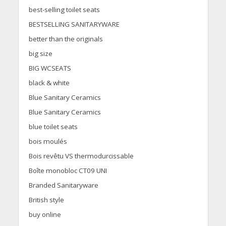
best-selling toilet seats
BESTSELLING SANITARYWARE
better than the originals
big size
BIG WCSEATS
black & white
Blue Sanitary Ceramics
Blue Sanitary Ceramics
blue toilet seats
bois moulés
Bois revêtu VS thermodurcissable
Boîte monobloc CT09 UNI
Branded Sanitaryware
British style
buy online