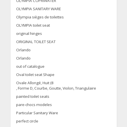
OLYMPIA COPRIWATER
OLYMPIA SANITARY WARE
Olympia sièges de toilettes
OLYMPIA toilet seat
original hinges
ORIGINAL TOILET SEAT
Orlando
Orlando
out of catalogue
Oval toilet seat Shape
Ovale Allongé, Huit (8
, Forme D, Courbe, Goutte, Violon, Triangulaire
painted toilet seats
pare-chocs modeles
Particular Sanitary Ware
perfect circle