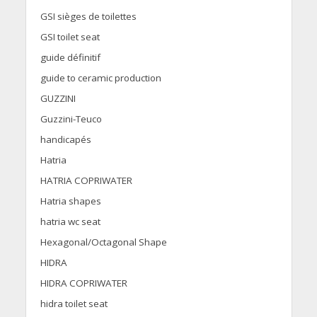
GSI sièges de toilettes
GSI toilet seat
guide définitif
guide to ceramic production
GUZZINI
Guzzini-Teuco
handicapés
Hatria
HATRIA COPRIWATER
Hatria shapes
hatria wc seat
Hexagonal/Octagonal Shape
HIDRA
HIDRA COPRIWATER
hidra toilet seat