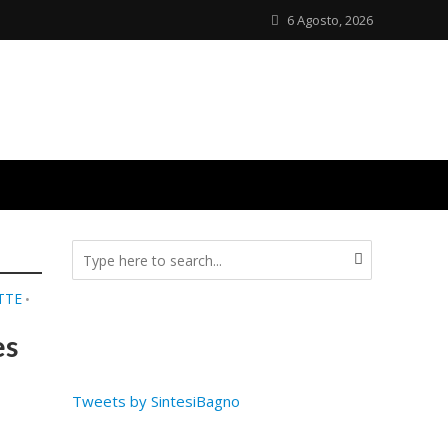
6 Agosto, 2026
TTE
•
S
es
Tweets by SintesiBagno