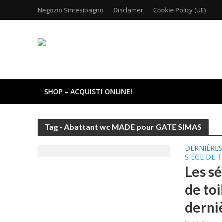
Negozio Sintesibagno
Disclamer
Cookie Policy (UE)
SHOP – ACQUISTI ONLINE!
Tag - Abattant wc MADE pour GATE SIMAS
DERNIÈRE
SIÈGE DE 
Les s
de toi
derniè