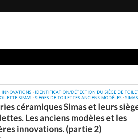
S INNOVATIONS
IDENTIFICATION/DÉTECTION DU SIÈGE DE TOILE
•
TOILETTE SIMAS
SIÈGES DE TOILETTES ANCIENS MODÈLES
SIMA
•
•
éries céramiques Simas et leurs sièg
lettes. Les anciens modèles et les
res innovations. (partie 2)