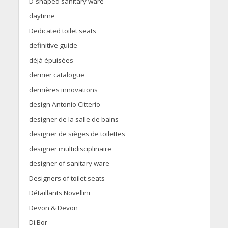
D-shaped sanitary ware
daytime
Dedicated toilet seats
definitive guide
déjà épuisées
dernier catalogue
dernières innovations
design Antonio Citterio
designer de la salle de bains
designer de sièges de toilettes
designer multidisciplinaire
designer of sanitary ware
Designers of toilet seats
Détaillants Novellini
Devon & Devon
Di.Bor