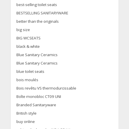
best-selling toilet seats
BESTSELLING SANITARYWARE
better than the originals
big size
BIG WCSEATS
black & white
Blue Sanitary Ceramics
Blue Sanitary Ceramics
blue toilet seats
bois moulés
Bois revêtu VS thermodurcissable
Boîte monobloc CT09 UNI
Branded Sanitaryware
British style
buy online