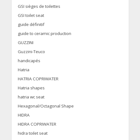
GSI sièges de toilettes
GSI toilet seat
guide définitif
guide to ceramic production
GUZZINI
Guzzini-Teuco
handicapés
Hatria
HATRIA COPRIWATER
Hatria shapes
hatria wc seat
Hexagonal/Octagonal Shape
HIDRA
HIDRA COPRIWATER
hidra toilet seat