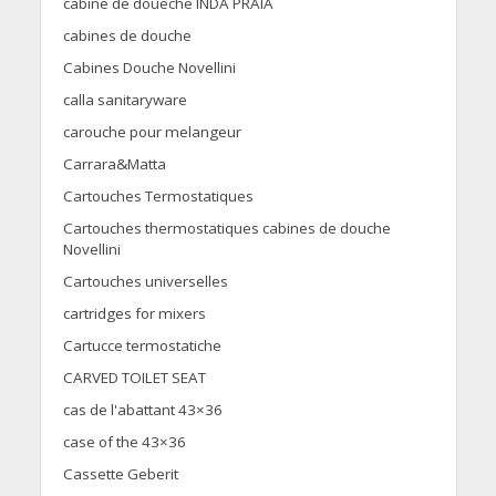
cabine de doueche INDA PRAIA
cabines de douche
Cabines Douche Novellini
calla sanitaryware
carouche pour melangeur
Carrara&Matta
Cartouches Termostatiques
Cartouches thermostatiques cabines de douche
Novellini
Cartouches universelles
cartridges for mixers
Cartucce termostatiche
CARVED TOILET SEAT
cas de l'abattant 43×36
case of the 43×36
Cassette Geberit