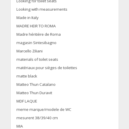
Looking for toilet seats
Looking with measurements
Made in Italy
MADRE HEIR TO ROMA
Madre héritière de Roma
magasin Sintesibagno
Marcello Ziliani
materials of toilet seats
matériaux pour sièges de toilettes
matte black
Matteo Thun Catalano
Matteo Thun Duravit
MDF LAQUE
meme marque/modele de WC
mesurent 38/39/40 cm
MIA