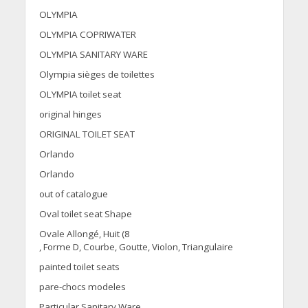
OLYMPIA
OLYMPIA COPRIWATER
OLYMPIA SANITARY WARE
Olympia sièges de toilettes
OLYMPIA toilet seat
original hinges
ORIGINAL TOILET SEAT
Orlando
Orlando
out of catalogue
Oval toilet seat Shape
Ovale Allongé, Huit (8
, Forme D, Courbe, Goutte, Violon, Triangulaire
painted toilet seats
pare-chocs modeles
Particular Sanitary Ware