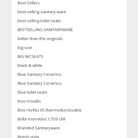
Best Sellers
best-selling sanitary ware
best-selling toilet seats
BESTSELLING SANITARYWARE
better than the originals
big size
BIG WCSEATS
black & white
Blue Sanitary Ceramics
Blue Sanitary Ceramics
blue toilet seats
bois moulés
Bois revêtu VS thermodurcissable
Boîte monobloc CT09 UNI
Branded Sanitaryware
British style