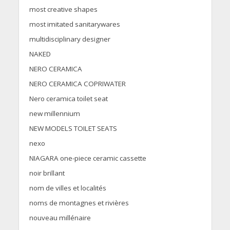
most creative shapes
most imitated sanitarywares
multidisciplinary designer
NAKED
NERO CERAMICA
NERO CERAMICA COPRIWATER
Nero ceramica toilet seat
new millennium
NEW MODELS TOILET SEATS
nexo
NIAGARA one-piece ceramic cassette
noir brillant
nom de villes et localités
noms de montagnes et rivières
nouveau millénaire