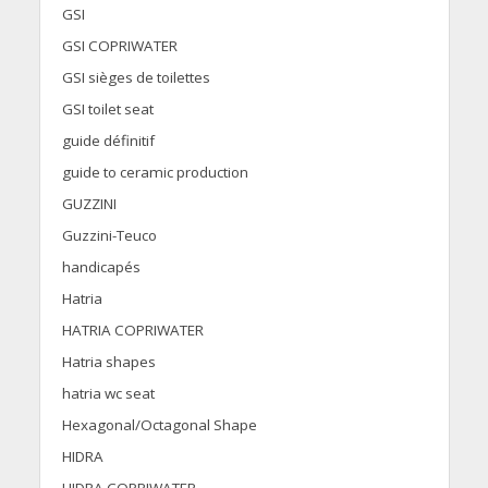
GSI
GSI COPRIWATER
GSI sièges de toilettes
GSI toilet seat
guide définitif
guide to ceramic production
GUZZINI
Guzzini-Teuco
handicapés
Hatria
HATRIA COPRIWATER
Hatria shapes
hatria wc seat
Hexagonal/Octagonal Shape
HIDRA