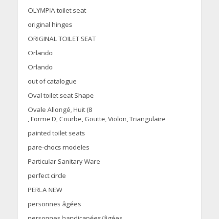
OLYMPIA toilet seat
original hinges
ORIGINAL TOILET SEAT
Orlando
Orlando
out of catalogue
Oval toilet seat Shape
Ovale Allongé, Huit (8
, Forme D, Courbe, Goutte, Violon, Triangulaire
painted toilet seats
pare-chocs modeles
Particular Sanitary Ware
perfect circle
PERLA NEW
personnes âgées
personnes handicapées/âgées