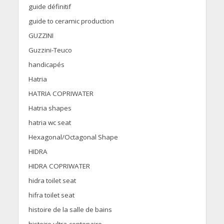
guide définitif
guide to ceramic production
GUZZINI
Guzzini-Teuco
handicapés
Hatria
HATRIA COPRIWATER
Hatria shapes
hatria wc seat
Hexagonal/Octagonal Shape
HIDRA
HIDRA COPRIWATER
hidra toilet seat
hifra toilet seat
histoire de la salle de bains