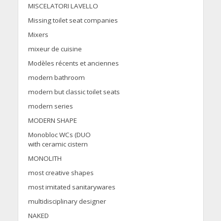
MISCELATORI LAVELLO
Missing toilet seat companies
Mixers
mixeur de cuisine
Modèles récents et anciennes
modern bathroom
modern but classic toilet seats
modern series
MODERN SHAPE
Monobloc WCs (DUO
with ceramic cistern
MONOLITH
most creative shapes
most imitated sanitarywares
multidisciplinary designer
NAKED