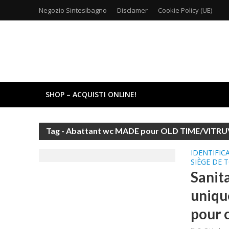
Negozio Sintesibagno
Disclamer
Cookie Policy (UE)
SHOP – ACQUISTI ONLINE!
Tag - Abattant wc MADE pour OLD TIME/VITRU
IDENTIFIC
SIÈGE DE 
Sanita
uniqu
pour 