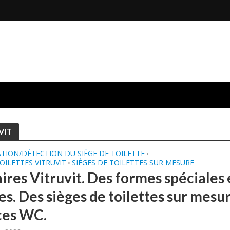
VIT
ATION/DÉTECTION DU SIÈGE DE TOILETTE
•
TOILETTES VITRUVIT
SIÈGES DE TOILETTES SUR MESURE
•
ires Vitruvit. Des formes spéciales 
es. Des sièges de toilettes sur mesu
ces WC.