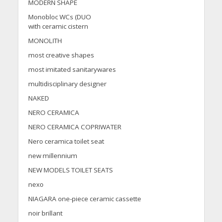
MODERN SHAPE
Monobloc WCs (DUO
with ceramic cistern
MONOLITH
most creative shapes
most imitated sanitarywares
multidisciplinary designer
NAKED
NERO CERAMICA
NERO CERAMICA COPRIWATER
Nero ceramica toilet seat
new millennium
NEW MODELS TOILET SEATS
nexo
NIAGARA one-piece ceramic cassette
noir brillant