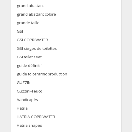
grand abattant
grand abattant coloré
grande taille
GSI
GSI COPRIWATER
GSI sièges de toilettes
GSI toilet seat
guide définitif
guide to ceramic production
GUZZINI
Guzzini-Teuco
handicapés
Hatria
HATRIA COPRIWATER
Hatria shapes