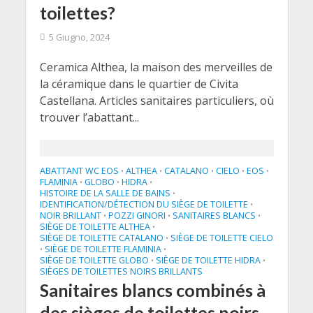
toilettes?
5 Giugno, 2024
Ceramica Althea, la maison des merveilles de
la céramique dans le quartier de Civita
Castellana. Articles sanitaires particuliers, où
trouver l’abattant...
ABATTANT WC EOS
ALTHEA
CATALANO
CIELO
EOS
•
•
•
•
•
FLAMINIA
GLOBO
HIDRA
•
•
•
HISTOIRE DE LA SALLE DE BAINS
•
IDENTIFICATION/DÉTECTION DU SIÈGE DE TOILETTE
•
NOIR BRILLANT
POZZI GINORI
SANITAIRES BLANCS
•
•
•
SIÈGE DE TOILETTE ALTHEA
•
SIÈGE DE TOILETTE CATALANO
SIÈGE DE TOILETTE CIELO
•
SIÈGE DE TOILETTE FLAMINIA
•
•
SIÈGE DE TOILETTE GLOBO
SIÈGE DE TOILETTE HIDRA
•
•
SIÈGES DE TOILETTES NOIRS BRILLANTS
Sanitaires blancs combinés à
des sièges de toilettes noirs