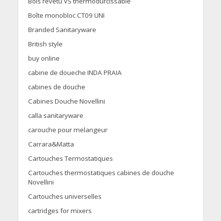
Bois revêtu VS thermodurcissable
Boîte monobloc CT09 UNI
Branded Sanitaryware
British style
buy online
cabine de doueche INDA PRAIA
cabines de douche
Cabines Douche Novellini
calla sanitaryware
carouche pour melangeur
Carrara&Matta
Cartouches Termostatiques
Cartouches thermostatiques cabines de douche
Novellini
Cartouches universelles
cartridges for mixers