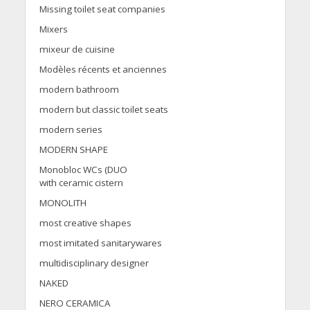
Missing toilet seat companies
Mixers
mixeur de cuisine
Modèles récents et anciennes
modern bathroom
modern but classic toilet seats
modern series
MODERN SHAPE
Monobloc WCs (DUO
with ceramic cistern
MONOLITH
most creative shapes
most imitated sanitarywares
multidisciplinary designer
NAKED
NERO CERAMICA