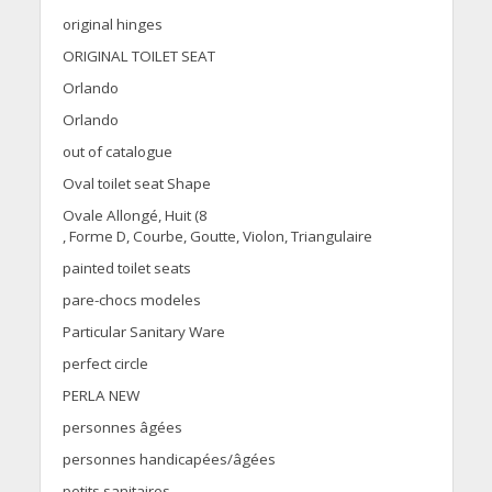
original hinges
ORIGINAL TOILET SEAT
Orlando
Orlando
out of catalogue
Oval toilet seat Shape
Ovale Allongé, Huit (8
, Forme D, Courbe, Goutte, Violon, Triangulaire
painted toilet seats
pare-chocs modeles
Particular Sanitary Ware
perfect circle
PERLA NEW
personnes âgées
personnes handicapées/âgées
petits sanitaires