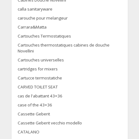
Cabines Douche Novellini
calla sanitaryware
carouche pour melangeur
Carrara&Matta
Cartouches Termostatiques
Cartouches thermostatiques cabines de douche
Novellini
Cartouches universelles
cartridges for mixers
Cartucce termostatiche
CARVED TOILET SEAT
cas de l'abattant 43×36
case of the 43×36
Cassette Geberit
Cassette Geberit vecchio modello
CATALANO