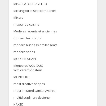
MISCELATORI LAVELLO
Missing toilet seat companies
Mixers
mixeur de cuisine
Modèles récents et anciennes
modern bathroom
modern but classic toilet seats
modern series
MODERN SHAPE
Monobloc WCs (DUO
with ceramic cistern
MONOLITH
most creative shapes
most imitated sanitarywares
multidisciplinary designer
NAKED