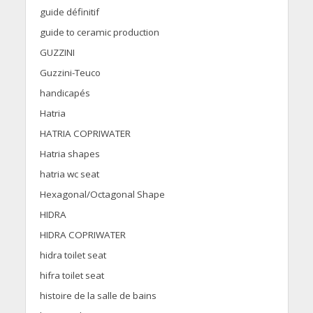
guide définitif
guide to ceramic production
GUZZINI
Guzzini-Teuco
handicapés
Hatria
HATRIA COPRIWATER
Hatria shapes
hatria wc seat
Hexagonal/Octagonal Shape
HIDRA
HIDRA COPRIWATER
hidra toilet seat
hifra toilet seat
histoire de la salle de bains