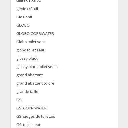
GEBERIT XENO
génie créatif
Gio Ponti
GLOBO
GLOBO COPRIWATER
Globo toilet seat
globo toilet seat
glossy black
glossy black toilet seats
grand abattant
grand abattant coloré
grande taille
GSI
GSI COPRIWATER
GSI sièges de toilettes
GSI toilet seat